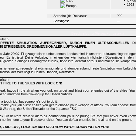
USA:
•
Oktob
•
1993
Europa:
Sprache (dt. Release):
???
Sonstiges:
---
Beschreibung (Verpackungstext)
utsch
:
ERFEKTE SIMULATION AUFREGENDER, DURCH EINEN ULTRASCHNELLEN DI
NGETRIEBENER, DREIDIMENSIONALER LUFTKÄMPFE.
s Jahr 20XX. Flugzeuge eines unbekannten Landes sind in unseren Luftraum eingedrungen
ieg. Es ist jetzt Deine Aufgabe, in einem der vier fortschrittlichsten Düsenjäger in de
zugreifen. Schlage Feindangriffe zurück, finde ihre Identität heraus und mache sie kampfunfä
es ist eine aufregende, dreidimensionale und atemberaubend reale Simulation von Luftschl
hicksal der Welt liegt in Deinen Händen, Alarmstart!
glisch
:
T FIRE TO THE SKIES WITH LOCK ON!
eak havoc in the air when you lock on target and blast your enemies out of the skies. You a
azed madman from blowing up the United Nations.
's a tough job, but someone's got to do it.
 make your job a little easier, you get to choose your weapon of attack. You can choose from 
0 Warthog, the British Tornado, or the Japanse FSX.
ck On delivers realistic air to air combat and you'll be pulling G's that you never even kn
e not immune to your fire power either. You can defeat enemies in the air and on the ground.
O, TAKE OFF, LOCK ON AND DESTROY! WE'RE COUNTING ON YOU!