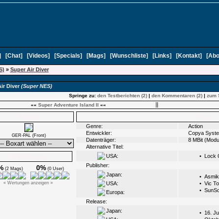
]
[
Chat
]
[
Videos
]
[
Specials
]
[
Mags
]
[
Wunschliste
]
[
Links
]
[
Kontakt
]
[
Abo
S)
»
Super Air Diver
ir Diver
(Super NES)
Springe zu:
den Testberichten (2)
|
den Kommentaren (2)
|
zum 
««
Super Adventure Island II
««
Boxarts
Infos
Genre:
Action
Entwickler:
Copya Syst
GER-PAL (Front)
Datenträger:
8 MBit (Modu
Alternative Titel:
USA:
•
Lock 
Ø Wertungen
Publisher:
%
0%
(2 Mags)
(0 User)
Japan:
•
Asmik
« Wertungen anzeigen »
USA:
•
Vic To
•
SunSo
Europa:
Release:
Japan:
•
16. Ju