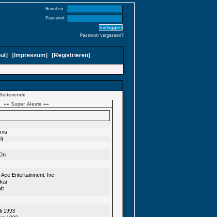
Benutzer:
Passwort:
Passwort vergessen?
ut
]
[
Impressum
]
[
Registrieren
]
Seitenende
»»
Super Aleste
»»
ems
l)
On
 Ace Entertainment, Inc
kai
ft
li 1993