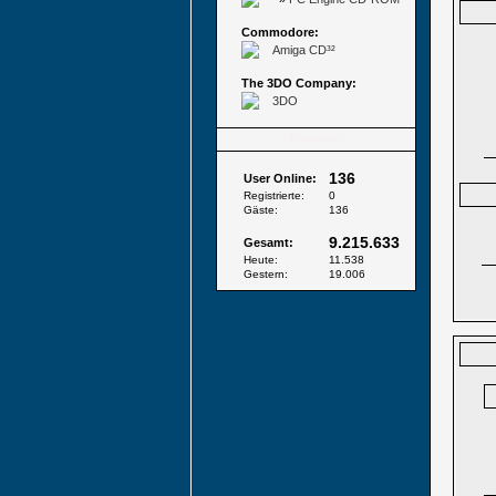
Commodore:
Amiga CD³²
The 3DO Company:
3DO
Besucher
136
User Online:
Registrierte:
0
Gäste:
136
9.215.633
Gesamt:
Heute:
11.538
Gestern:
19.006