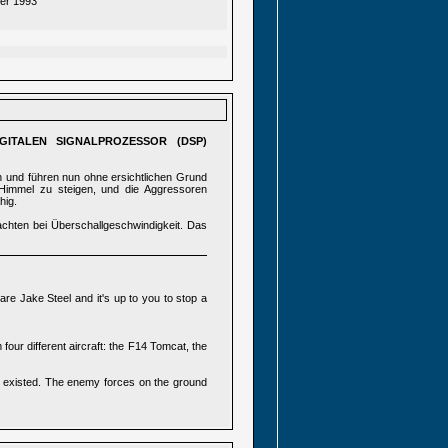
er 1993
GITALEN SIGNALPROZESSOR (DSP)
 und führen nun ohne ersichtlichen Grund
n Himmel zu steigen, und die Aggressoren
hig.
achten bei Überschallgeschwindigkeit. Das
re Jake Steel and it's up to you to stop a
four different aircraft: the F14 Tomcat, the
ew existed. The enemy forces on the ground