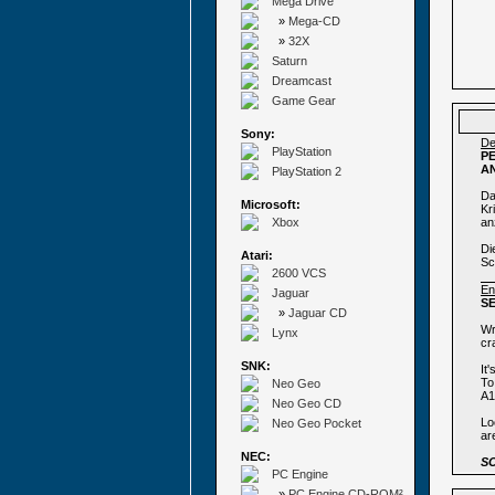
Mega Drive
»
Mega-CD
»
32X
Saturn
Dreamcast
Game Gear
Sony:
De
PlayStation
P
A
PlayStation 2
Da
Microsoft:
Kr
Xbox
an
Di
Atari:
Sc
2600 VCS
En
Jaguar
SE
»
Jaguar CD
Wr
Lynx
cr
SNK:
It
To
Neo Geo
A1
Neo Geo CD
Lo
Neo Geo Pocket
ar
NEC:
S
PC Engine
»
PC Engine CD-ROM²