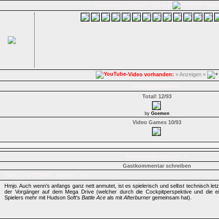
Screenshots (Anzahl: 15) und
-Vide
-Video vorhanden:
» Anzeigen «
Zeitschriftenscans
Total! 12/93
by
Goemon
Video Games 10/93
Kommentare (Anzahl: 2)
Gastkommentar schreiben
TAPETRVE
Name:
Beiträge: 332
Hmjo. Auch wenn's anfangs ganz nett anmutet, ist es spielerisch und selbst technisch letz
der Vorgänger auf dem Mega Drive (welcher durch die Cockpitperspektive und die ei
Spielers mehr mit Hudson Soft's
Battle Ace
als mit
Afterburner
gemeinsam hat).