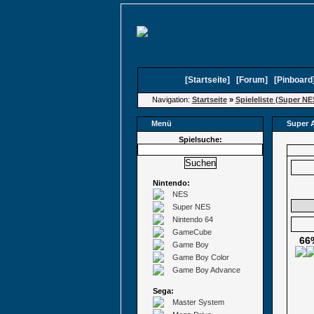
[
Startseite
]
[
Forum
]
[
Pinboard
Navigation:
Startseite
»
Spieleliste (Super NE
Menü
Super A
Spielsuche:
Nintendo:
NES
Super NES
Nintendo 64
GameCube
66
Game Boy
Game Boy Color
Game Boy Advance
Sega:
Master System