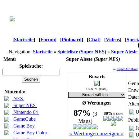
[
Startseite
]
[
Forum
]
[
Pinboard
]
[
Chat
]
[
Videos
]
[
Speci
Navigation:
Startseite
»
Spieleliste (Super NES)
»
Super Aleste
Menü
Super Aleste
(Super NES)
Spielsuche:
««
Super Air Diver
Boxarts
Genr
US-NTSC (Front)
Entwi
Nintendo:
Daten
NES
Ø Wertungen
Alter
Super NES
87%
U
Nintendo 64
(3
80%
(6 User)
GameCube
Publi
Mags)
Game Boy
J
Game Boy Color
« Wertungen anzeigen »
U