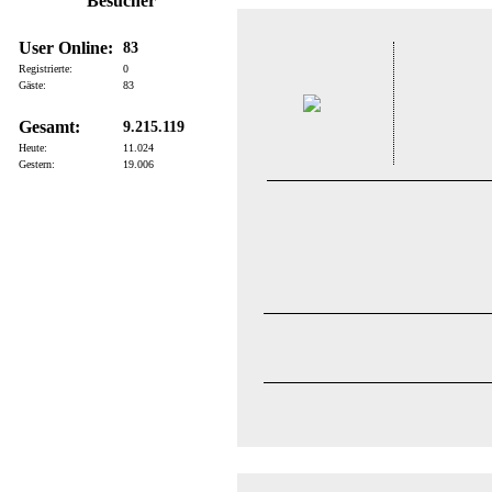
Besucher
User Online:
83
Registrierte:
0
Gäste:
83
Gesamt:
9.215.119
Heute:
11.024
Gestern:
19.006