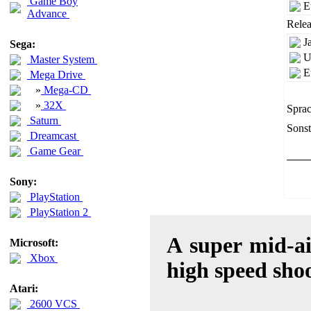
Game Boy
E
Advance
Relea
J
Sega:
U
Master System
E
Mega Drive
»
Mega-CD
»
32X
Sprac
Saturn
Sonst
Dreamcast
Game Gear
Sony:
PlayStation
PlayStation 2
A super mid-ai
Microsoft:
Xbox
high speed sho
Atari:
2600 VCS