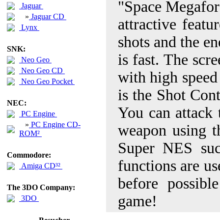
"Space Megaforce
Jaguar
»
Jaguar CD
attractive feat
Lynx
shots and the ene
SNK:
is fast. The scr
Neo Geo
Neo Geo CD
with high speed 
Neo Geo Pocket
is the Shot Con
NEC:
You can attack 
PC Engine
»
PC Engine CD-
weapon using th
ROM²
Super NES such
Commodore:
functions are us
Amiga CD³²
before possibl
The 3DO Company:
game!
3DO