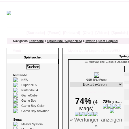
[
Startseite
]
[
Forum
]
[
Pinboard
]
[
Chat
]
[
Videos
]
[
Specials
Navigation:
Startseite
»
Spieleliste (Super NES)
»
Mystic Quest Legend
Menü
Mystic Quest Legend
(Super NES)
Spring
Spielsuche:
««
Musya: The Classic Japanese
Boxarts
Nintendo:
NES
GER-PAL (Front)
Super NES
Nintendo 64
Ø Wertungen
GameCube
74%
Game Boy
(4
78%
(9 User)
Game Boy Color
Mags)
Game Boy Advance
« Wertungen anzeigen
Sega:
Master System
»