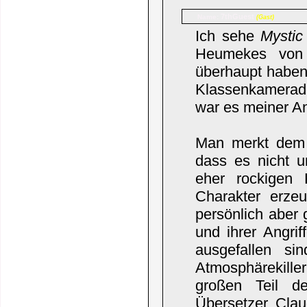
7thGuest
Name:
(Gast)
Ich sehe
Mystic
Heumekes von 
überhaupt haben
Klassenkamerade
war es meiner An
Man merkt dem (
dass es nicht u
eher rockigen 
Charakter erze
persönlich aber 
und ihrer Angrif
ausgefallen si
Atmosphärekille
großen Teil d
Übersetzer Cla