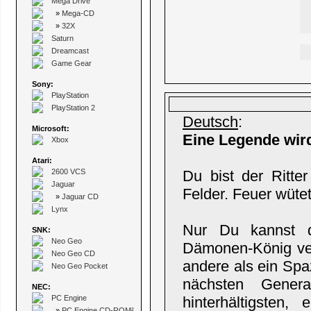
Mega Drive
»
Mega-CD
»
32X
Saturn
Dreamcast
Game Gear
Sony:
PlayStation
PlayStation 2
Deutsch
:
Microsoft:
Eine Legende wir
Xbox
Atari:
2600 VCS
Du bist der Ritte
Jaguar
Felder. Feuer wütet
»
Jaguar CD
Lynx
Nur Du kannst 
SNK:
Neo Geo
Dämonen-König vers
Neo Geo CD
andere als ein Spa
Neo Geo Pocket
nächsten Gener
NEC:
PC Engine
hinterhältigsten
»
PC Engine CD-ROM²