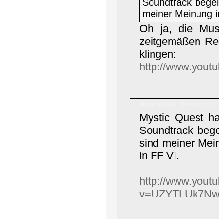
Soundtrack begei
meiner Meinung in
Oh ja, die Mus
zeitgemäßen Re
klingen:
http://www.yout
SP1282
Name:
Beiträge: 734
Mystic Quest h
Soundtrack bege
sind meiner Mein
in FF VI.
http://www.yout
v=UZYTLUk7Nwk&