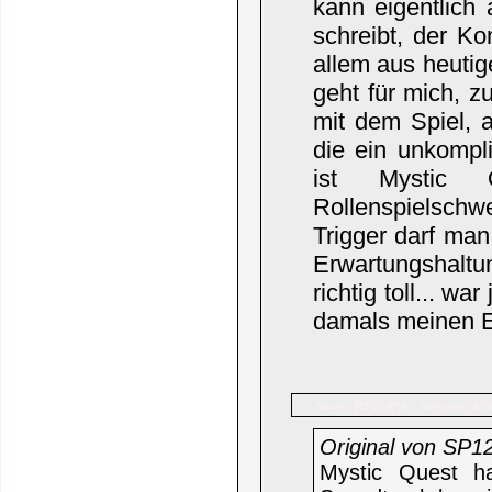
kann eigentlich
schreibt, der Ko
allem aus heutig
geht für mich, 
mit dem Spiel, a
die ein unkompli
ist Mystic 
Rollenspielschw
Trigger darf man
Erwartungshalt
richtig toll... w
damals meinen E
7thGuest
Name:
Beiträge: 405
Original von SP1
Mystic Quest h