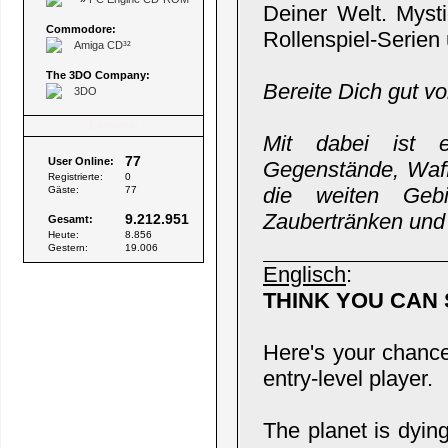
Deiner Welt. Mysti
Commodore:
Rollenspiel-Serien
Amiga CD³²
The 3DO Company:
Bereite Dich gut v
3DO
Besucher
Mit dabei ist ei
77
User Online:
Gegenstände, Waffe
Registrierte:
0
die weiten Geb
Gäste:
77
Zaubertränken und
9.212.951
Gesamt:
Heute:
8.856
Gestern:
19.006
Englisch
:
THINK YOU CAN
Here's your chance 
entry-level player.
The planet is dying