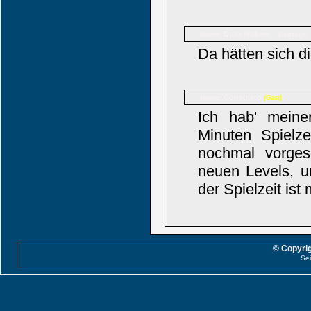
Duke Nukem
Name:
Beiträge:
Da hätten sich d
Consolero
Name:
(Gast)
Ich hab' meine
Minuten Spielz
nochmal vorge
neuen Levels, u
der Spielzeit is
© Copyrig
Sei