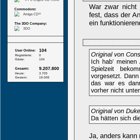
War zwar nicht 
Commodore:
fest, dass der A
Amiga CD³²
ein funktioniere
The 3DO Company:
3DO
Besucher
SGGG
Name:
Beiträge: 359
104
User Online:
Original von Cons
Registrierte:
0
Gäste:
104
Ich hab' meinen 
Spielzeit beko
9.207.800
Gesamt:
Heute:
3.705
vorgesetzt. Dann
Gestern:
19.006
das war es dann.
vorher nicht unt
Original von Du
Da hätten sich di
Ja, anders kann