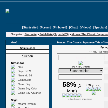
[
Startseite
]
[
Forum
]
[
Pinboard
]
[
Chat
]
[
Videos
]
[
Specials
Navigation:
Startseite
»
Spieleliste (Super NES)
»
Musya: The Classic Japanese
Menü
Musya: The Classic Japanese Tale of Ho
Spring
Spielsuche:
««
Ms. Pac-Man
Boxarts
Nintendo:
NES
US-NTSC (Front)
Super NES
Nintendo 64
Ø Wertungen
GameCube
58%
Game Boy
(1
0%
(0 User)
Game Boy Color
Mag)
Game Boy Advance
« Wertungen anzeigen »
Sega:
Master System