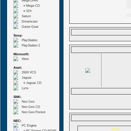
Mega Drive
»
Mega-CD
»
32X
Saturn
Dreamcast
Game Gear
Sony:
PlayStation
PlayStation 2
Microsoft:
Xbox
Atari:
2600 VCS
Jaguar
»
Jaguar CD
Lynx
SNK:
Neo Geo
Neo Geo CD
Neo Geo Pocket
NEC:
PC Engine
Consolero
Name:
(Gast)
»
PC Engine CD-ROM²