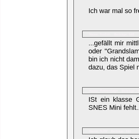
Ich war mal so f
hudsh
Name:
Beiträge: 540
...gefällt mir m
oder "Grandslam
bin ich nicht da
dazu, das Spiel 
Retrostage
Name:
Beiträge: 7
ISt ein klasse
SNES Mini fehlt..
NJW
Name:
Beiträge: 944