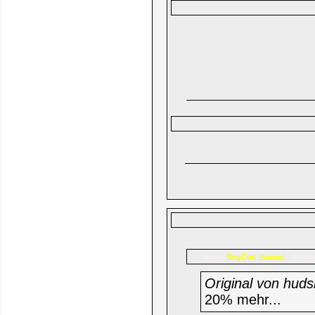
NegCon
Name:
Beiträ
(Admin)
Original von huds
20% mehr...