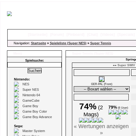
[
Startseite
]
[
Forum
]
[
Pinboard
]
[
Chat
]
[
Videos
]
[
Specials
Navigation:
Startseite
»
Spieleliste (Super NES)
»
Super Tennis
Menü
Super Tennis
(Super NES)
Spring
Spielsuche:
««
Super SWIV
Boxarts
Nintendo:
NES
GER-PAL (Front)
Super NES
Nintendo 64
Ø Wertungen
GameCube
74%
Game Boy
(2
79%
(6 User)
Game Boy Color
Mags)
Game Boy Advance
« Wertungen anzeigen
Sega:
Master System
»