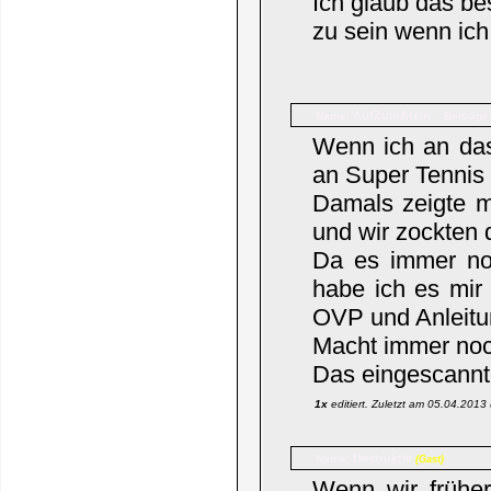
Ich glaub das b
zu sein wenn ic
AufZumAtem
Name:
Beiträge
Wenn ich an das
an Super Tennis
Damals zeigte m
und wir zockten
Da es immer noc
habe ich es mir 
OVP und Anleitu
Macht immer no
Das eingescannt
1x
editiert. Zuletzt am 05.04.201
Destruktiv
Name:
(Gast)
Wenn wir frühe