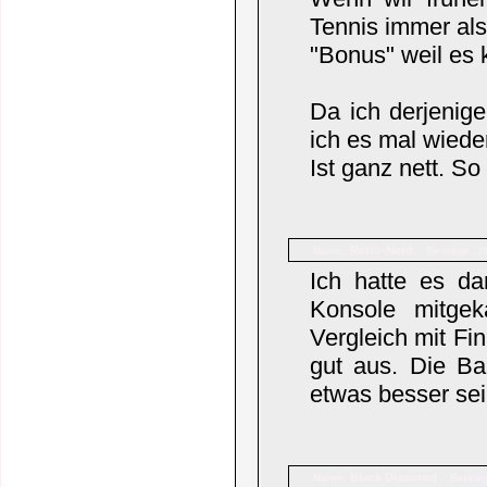
Tennis immer als
"Bonus" weil es k
Da ich derjenig
ich es mal wiede
Ist ganz nett. So
Retro-Nerd
Name:
Beiträge: 2
Ich hatte es d
Konsole mitgek
Vergleich mit Fi
gut aus. Die Ba
etwas besser se
Black Diamond
Name:
Beiträ