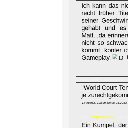
Ich kann das ni
recht früher T
seiner Geschwin
gehabt und es 
Matt...da erinne
nicht so schwac
kommt, konter i
Gameplay.
U
hudsh
Name:
Beiträge: 540
"World Court Tenn
je zurechtgeko
1x
editiert. Zuletzt am 05.04.201
NegCon
Name:
Beiträ
(Admin)
Ein Kumpel, der 