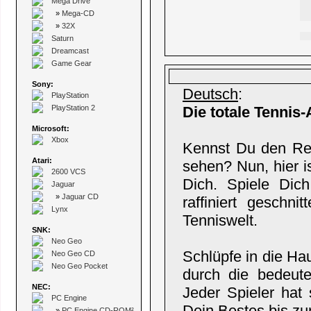
Mega Drive
»
Mega-CD
»
32X
Saturn
Dreamcast
Game Gear
Sony:
Deutsch
:
PlayStation
PlayStation 2
Die totale Tennis-
Microsoft:
Xbox
Kennst Du den Rei
Atari:
sehen? Nun, hier i
2600 VCS
Dich. Spiele Dich
Jaguar
»
Jaguar CD
raffiniert geschni
Lynx
Tenniswelt.
SNK:
Neo Geo
Schlüpfe in die Ha
Neo Geo CD
Neo Geo Pocket
durch die bedeute
NEC:
Jeder Spieler hat
PC Engine
Dein Bestes bis z
»
PC Engine CD-ROM²