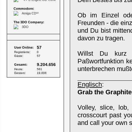
Commodore:
Amiga CD³²
Ob im Einzel od
Freunden - die einz
The 3DO Company:
3DO
und Du bist mitten
davon zu tragen.
Besucher
57
User Online:
Willst Du kurz
Registrierte:
0
Gäste:
57
Paßwortfunktion ke
9.204.656
Gesamt:
unterbrechen mußt
Heute:
561
Gestern:
19.006
Englisch
:
Grab the Graphite
Volley, slice, lo
crosscourt past yo
and call your own s