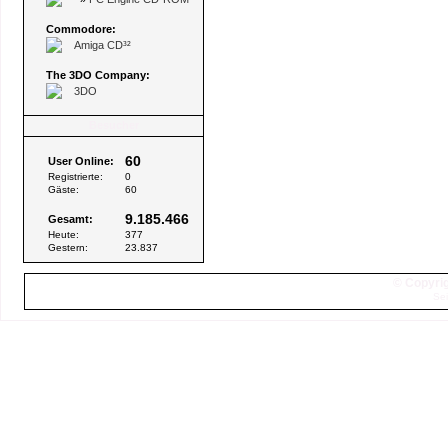
Commodore:
Amiga CD³²
The 3DO Company:
3DO
Besucher
60
User Online:
Registrierte:
0
Gäste:
60
9.185.466
Gesamt:
Heute:
377
Gestern:
23.837
© Copyrig
Sei