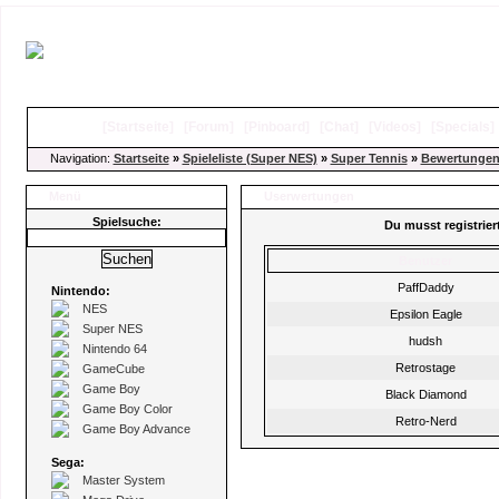
[
Startseite
]
[
Forum
]
[
Pinboard
]
[
Chat
]
[
Videos
]
[
Specials
Navigation:
Startseite
»
Spieleliste (Super NES)
»
Super Tennis
»
Bewertunge
Menü
Userwertungen
Spielsuche:
Du musst registrie
Benutzer
PaffDaddy
Nintendo:
NES
Epsilon Eagle
Super NES
hudsh
Nintendo 64
Retrostage
GameCube
Game Boy
Black Diamond
Game Boy Color
Retro-Nerd
Game Boy Advance
Sega:
Master System