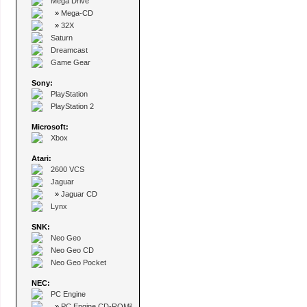
Mega Drive
»
Mega-CD
»
32X
Saturn
Dreamcast
Game Gear
Sony:
PlayStation
PlayStation 2
Microsoft:
Xbox
Atari:
2600 VCS
Jaguar
»
Jaguar CD
Lynx
SNK:
Neo Geo
Neo Geo CD
Neo Geo Pocket
NEC:
PC Engine
»
PC Engine CD-ROM²