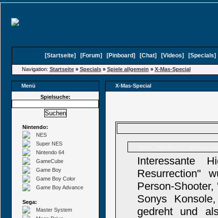
[
Startseite
]
[
Forum
]
[
Pinboard
]
[
Chat
]
[
Videos
]
[
Specials
Navigation:
Startseite
»
Specials
»
Spiele allgemein
»
X-Mas-Special
Menü
X-Mas-Special
Spielsuche:
Nintendo:
NES
Super NES
SlimJimmy
Name:
Beiträge: 1
Nintendo 64
Interessante 
GameCube
Game Boy
Resurrection" w
Game Boy Color
Person-Shooter, 
Game Boy Advance
Sonys Konsole,
Sega:
gedreht und als
Master System