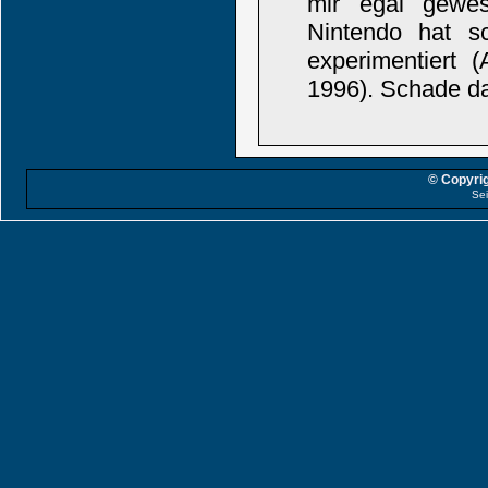
mir egal gewes
Nintendo hat s
experimentiert
1996). Schade das
© Copyrig
Sei