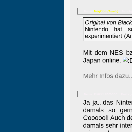
NegCon
Name:
Beiträg
(Admin)
Original von Bla
Nintendo hat s
experimentiert (
Mit dem NES bz
Japan online.
Mehr Infos dazu..
Black Diamond
Name:
Beiträg
Ja ja...das Nint
damals so gerne
Coooool! Auch de
damals sehr inte