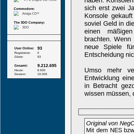
haben. Konsolens
sich erst zwei J
Commodore:
Amiga CD³²
Konsole gekauft 
soviel Geld in d
The 3DO Company:
3DO
einen mäßigen
brachten. Wenn 
Besucher
neue Spiele fü
93
User Online:
Entscheidung nic
Registrierte:
0
Gäste:
93
9.212.695
Gesamt:
Umso mehr ver
Heute:
8.600
Gestern:
19.006
Entwicklung ein
in Betracht gez
wissen müssen, d
Name:
Beiträge: 69
Original von Neg
Mit dem NES bzw