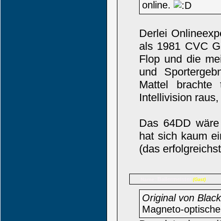
online.
Derlei Onlineex
als 1981 CVC Gam
Flop und die mei
und Sportergeb
Mattel brachte
Intellivision rau
Das 64DD wäre w
hat sich kaum ei
(das erfolgreich
Ballermeister
Name:
(Gast)
Original von Bla
Magneto-optische