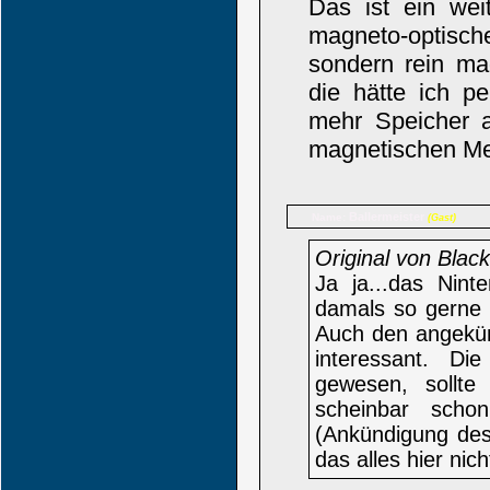
Das ist ein wei
magneto-optisc
sondern rein ma
die hätte ich p
mehr Speicher a
magnetischen Med
Ballermeister
Name:
(Gast)
Original von Bla
Ja ja...das Nin
damals so gerne i
Auch den angekün
interessant. Di
gewesen, sollte
scheinbar schon
(Ankündigung de
das alles hier nic