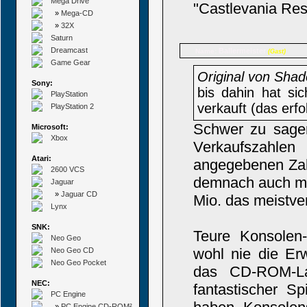
Mega Drive
"Castlevania Resu
»
Mega-CD
»
32X
Saturn
Dreamcast
Ballermeister
Name:
(Gast)
Game Gear
Original von Sha
Sony:
bis dahin hat si
PlayStation
verkauft (das erf
PlayStation 2
Schwer zu sagen
Microsoft:
Xbox
Verkaufszahle
Atari:
angegebenen Zah
2600 VCS
demnach auch mö
Jaguar
»
Jaguar CD
Mio. das meistve
Lynx
SNK:
Teure Konsolen-
Neo Geo
wohl nie die Erw
Neo Geo CD
Neo Geo Pocket
das CD-ROM-La
NEC:
fantastischer Sp
PC Engine
»
PC Engine CD-ROM²