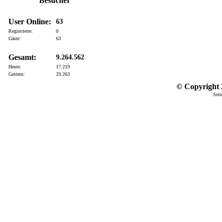
Besucher
User Online:
63
Registrierte:
0
Gäste:
63
Gesamt:
9.264.562
Heute:
17.219
Gestern:
29.263
© Copyright 2
Seit