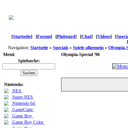
[
Startseite
]
[
Forum
]
[
Pinboard
]
[
Chat
]
[
Videos
]
[
Speci
Navigation:
Startseite
»
Specials
»
Spiele allgemein
»
Olympia-S
Menü
Olympia-Special '96
Spielsuche:
Nintendo:
NES
Super NES
Nintendo 64
GameCube
Game Boy
Game Boy Color