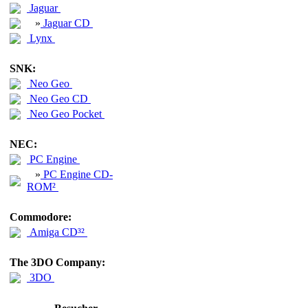
Jaguar
»
Jaguar CD
Lynx
SNK:
Neo Geo
Neo Geo CD
Neo Geo Pocket
NEC:
PC Engine
»
PC Engine CD-
ROM²
Commodore:
Amiga CD³²
The 3DO Company:
3DO