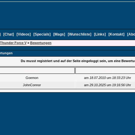
]
[
Chat
]
[
Videos
]
[
Specials
]
[
Mags
]
[
Wunschliste
]
[
Links
]
[
Kontakt
]
[
Abo
Thunder Force V
»
Bewertungen
rtungen
Du musst registriert und auf der Seite eingeloggt sein, um eine Bewer
Benutzer
Datum
Goemon
am
18.07.2010
um
18:33:23
Uhr
JohnConnor
am
29.10.2025
um
19:16:56
Uhr