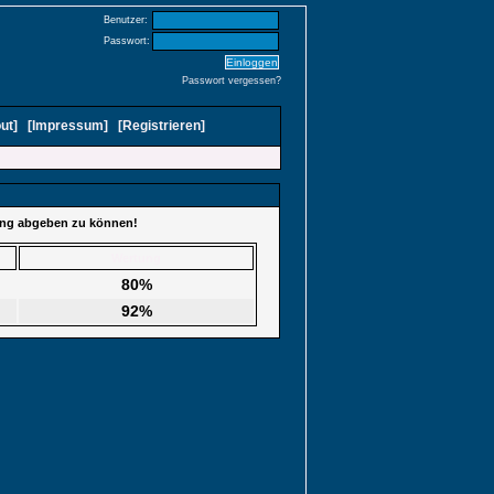
Benutzer:
Passwort:
Passwort vergessen?
ut
]
[
Impressum
]
[
Registrieren
]
tung abgeben zu können!
Wertung
80%
92%