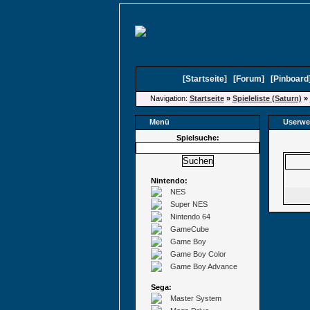
[
Startseite
]
[
Forum
]
[
Pinboard
Navigation:
Startseite
»
Spieleliste (Saturn)
»
Menü
Userwe
Spielsuche:
Nintendo:
NES
Super NES
Nintendo 64
GameCube
Game Boy
Game Boy Color
Game Boy Advance
Sega:
Master System