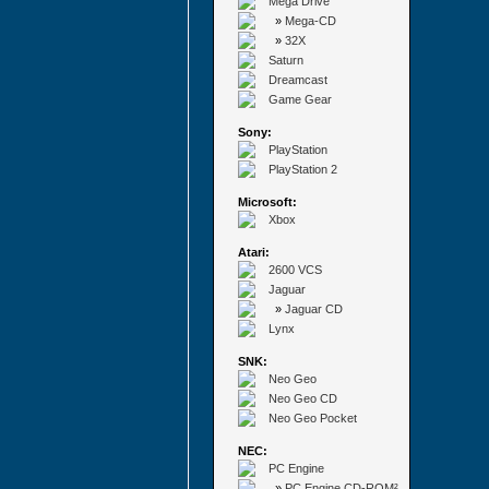
Mega Drive
»
Mega-CD
»
32X
Saturn
Dreamcast
Game Gear
Sony:
PlayStation
PlayStation 2
Microsoft:
Xbox
Atari:
2600 VCS
Jaguar
»
Jaguar CD
Lynx
SNK:
Neo Geo
Neo Geo CD
Neo Geo Pocket
NEC:
PC Engine
»
PC Engine CD-ROM²