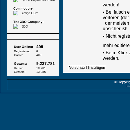
werden!
Commodore:
• Bei falsch
Amiga CD³²
verloren (der
The 3DO Company:
der meisten B
3DO
unsicher ist!
•
Nicht regis
Besucher
mehr editiere
409
User Online:
Registrierte:
0
• Beim Klick
Gäste:
409
werden.
9.237.781
Gesamt:
Heute:
19.701
Gestern:
13.985
© Copyrig
Sei