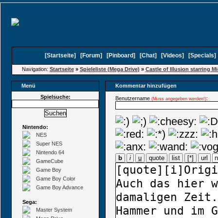
[
Startseite
]
[
Forum
]
[
Pinboard
]
[
Chat
]
[
Videos
]
[
Specials
Navigation:
Startseite
»
Spieleliste (Mega Drive)
»
Castle of Illusion starring 
Menü
Kommentar hinzufügen
Spielsuche:
Benutzername
:
(Muss angegeben werden!)
Nintendo:
NES
Super NES
Nintendo 64
b
i
u
quote
list
[*]
url
GameCube
Game Boy
Game Boy Color
Game Boy Advance
Sega:
Master System