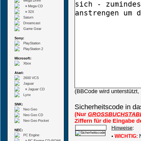
Mega Drive
»
Mega-CD
»
32X
Saturn
Dreamcast
Game Gear
Sony:
PlayStation
PlayStation 2
Microsoft:
Xbox
Atari:
2600 VCS
Jaguar
»
Jaguar CD
(BBCode wird unterstützt
Lynx
SNK:
Sicherheitscode in da
Neo Geo
(Nur
GROSSBUCHSTAB
Neo Geo CD
Ziffern für die Eingabe 
Neo Geo Pocket
Hinweise
:
NEC:
PC Engine
•
WICHTIG:
N
»
PC Engine CD-ROM²