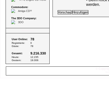
werden.
Commodore:
Amiga CD³²
The 3DO Company:
3DO
Besucher
78
User Online:
Registrierte:
0
Gäste:
78
9.216.330
Gesamt:
Heute:
12.235
Gestern:
19.006
© Copyrig
Sei