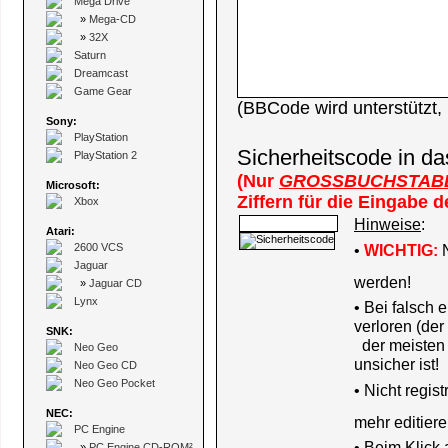
Mega Drive
»
Mega-CD
»
32X
Saturn
Dreamcast
Game Gear
(BBCode wird unterstützt
Sony:
PlayStation
Sicherheitscode in da
PlayStation 2
(Nur
GROSSBUCHSTAB
Microsoft:
Ziffern für die Eingabe 
Xbox
Hinweise
:
Atari:
2600 VCS
•
WICHTIG:
N
Jaguar
werden!
»
Jaguar CD
Lynx
• Bei falsch
verloren (der
SNK:
der meisten B
Neo Geo
unsicher ist!
Neo Geo CD
Neo Geo Pocket
•
Nicht regis
NEC:
mehr editiere
PC Engine
• Beim Klick
»
PC Engine CD-ROM²