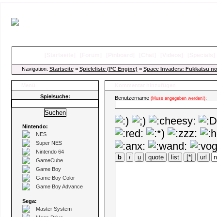
[
Startseite
]
[
Forum
]
[
Pinboard
]
[
Chat
]
[
Videos
]
[
Specials
Navigation:
Startseite
»
Spieleliste (PC Engine)
»
Space Invaders: Fukkatsu no
Menü
Kommentar hinzufügen
Spielsuche:
Benutzername
:
(Muss angegeben werden!)
Nintendo:
NES
Super NES
Nintendo 64
b
i
u
quote
list
[*]
url
GameCube
Game Boy
Game Boy Color
Game Boy Advance
Sega:
Master System