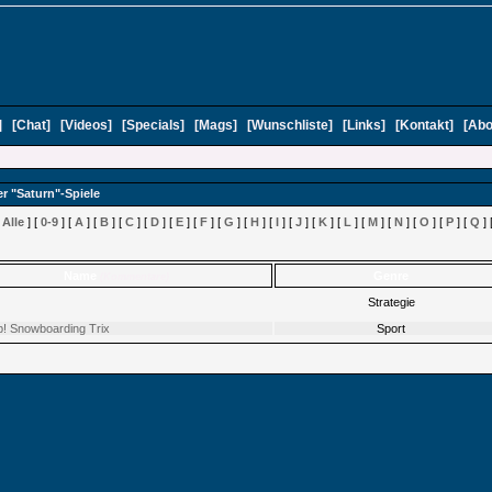
]
[
Chat
]
[
Videos
]
[
Specials
]
[
Mags
]
[
Wunschliste
]
[
Links
]
[
Kontakt
]
[
Abo
er "Saturn"-Spiele
[
Alle
] [
0-9
] [
A
] [
B
] [
C
] [
D
] [
E
] [
F
] [
G
] [
H
] [
I
] [
J
] [
K
] [
L
] [
M
] [
N
] [
O
] [
P
] [
Q
] 
Name
Genre
(Kommentare)
Strategie
! Snowboarding Trix
Sport