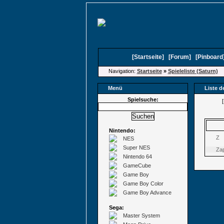
[
Startseite
]
[
Forum
]
[
Pinboard
Navigation:
Startseite
»
Spieleliste (Saturn)
Menü
Liste d
Spielsuche:
Nintendo:
Z
NES
Super NES
Zap
Nintendo 64
GameCube
Game Boy
Game Boy Color
Game Boy Advance
Sega:
Master System