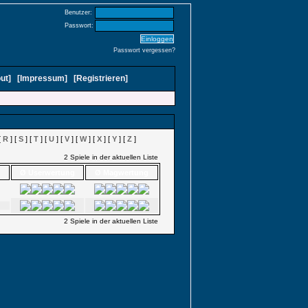
Benutzer:
Passwort:
Passwort vergessen?
ut
]
[
Impressum
]
[
Registrieren
]
[
R
] [
S
] [
T
] [
U
] [
V
] [
W
] [
X
] [
Y
] [
Z
]
2 Spiele in der aktuellen Liste
Ø Userwertung
Ø Magwertung
2 Spiele in der aktuellen Liste