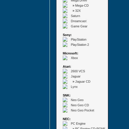
Mega Drive
»
Mega-CD
»
32X
Saturn
Dreamcast
Game Gear
Sony:
PlayStation
PlayStation 2
Microsoft:
Xbox
Atari:
2600 VCS
Jaguar
»
Jaguar CD
Lynx
SNK:
Neo Geo
Neo Geo CD
Neo Geo Pocket
NEC:
PC Engine
»
PC Engine CD-ROM²