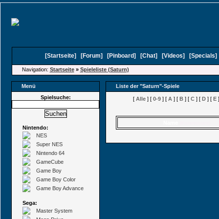
[
Startseite
]
[
Forum
]
[
Pinboard
]
[
Chat
]
[
Videos
]
[
Specials
Navigation:
Startseite
»
Spieleliste (Saturn)
Menü
Liste der "Saturn"-Spiele
Spielsuche:
[
Alle
] [
0-9
] [
A
] [
B
] [
C
] [
D
] [
E
]
Name
(Kommentare)
Nintendo:
NES
Super NES
Nintendo 64
GameCube
Game Boy
Game Boy Color
Game Boy Advance
Sega:
Master System