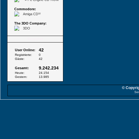
Commodore:
Amiga CD³²
The 3DO Company:
3DO
Besucher
42
User Online:
Registrierte:
0
Gäste:
42
9.242.234
Gesamt:
Heute:
24.154
Gestern:
13.985
© Copyrig
Sei