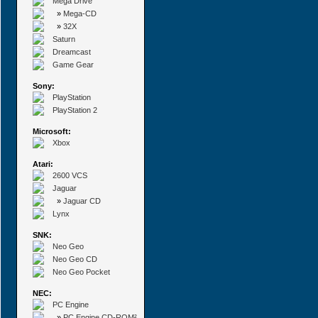
Mega Drive
»
Mega-CD
»
32X
Saturn
Dreamcast
Game Gear
Sony:
PlayStation
PlayStation 2
Microsoft:
Xbox
Atari:
2600 VCS
Jaguar
»
Jaguar CD
Lynx
SNK:
Neo Geo
Neo Geo CD
Neo Geo Pocket
NEC:
PC Engine
»
PC Engine CD-ROM²