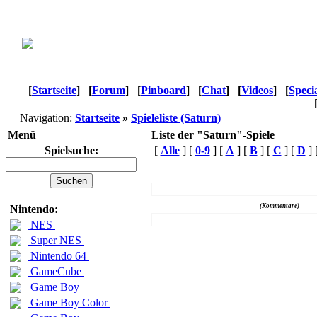
[
Startseite
]
[
Forum
]
[
Pinboard
]
[
Chat
]
[
Videos
]
[
Speci
Navigation:
Startseite
»
Spieleliste (Saturn)
Menü
Liste der "Saturn"-Spiele
Spielsuche:
[
Alle
] [
0-9
] [
A
] [
B
] [
C
] [
D
] 
Name
(Kommentare)
Nintendo:
NES
Super NES
Nintendo 64
GameCube
Game Boy
Game Boy Color