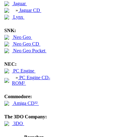
Jaguar
»
Jaguar CD
Lynx
SNK:
Neo Geo
Neo Geo CD
Neo Geo Pocket
NEC:
PC Engine
»
PC Engine CD-
ROM²
Commodore:
Amiga CD³²
The 3DO Company:
3DO