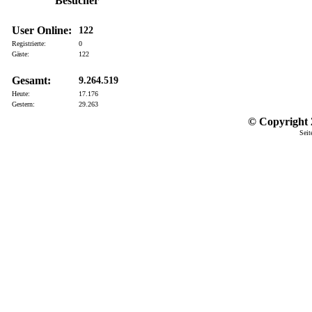
Besucher
User Online:
122
Registrierte:
0
Gäste:
122
Gesamt:
9.264.519
Heute:
17.176
Gestern:
29.263
© Copyright 2
Seit