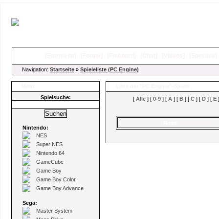
[
Startseite
]
[
Forum
]
[
Pinboard
]
[
Chat
]
[
Videos
]
[
Specials
Navigation:
Startseite
»
Spieleliste (PC Engine)
Menü
Liste der "PC Engine"-Spiele
Spielsuche:
[
Alle
] [
0-9
] [
A
] [
B
] [
C
] [
D
] [
E
]
Name
(Kommentare)
Nintendo:
NES
Super NES
Nintendo 64
GameCube
Game Boy
Game Boy Color
Game Boy Advance
Sega:
Master System