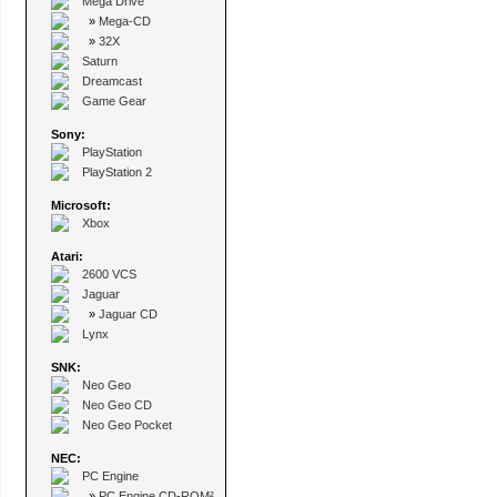
Mega Drive
»
Mega-CD
»
32X
Saturn
Dreamcast
Game Gear
Sony:
PlayStation
PlayStation 2
Microsoft:
Xbox
Atari:
2600 VCS
Jaguar
»
Jaguar CD
Lynx
SNK:
Neo Geo
Neo Geo CD
Neo Geo Pocket
NEC:
PC Engine
»
PC Engine CD-ROM²