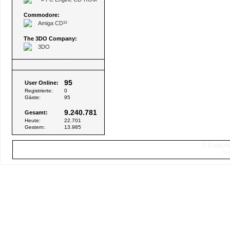
Commodore:
Amiga CD³²
The 3DO Company:
3DO
Besucher
95
User Online:
Registrierte:
0
Gäste:
95
9.240.781
Gesamt:
Heute:
22.701
Gestern:
13.985
© Copyrig
Sei