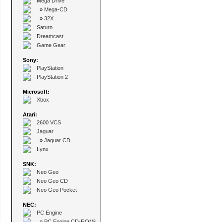
Mega Drive
»
Mega-CD
»
32X
Saturn
Dreamcast
Game Gear
Sony:
PlayStation
PlayStation 2
Microsoft:
Xbox
Atari:
2600 VCS
Jaguar
»
Jaguar CD
Lynx
SNK:
Neo Geo
Neo Geo CD
Neo Geo Pocket
NEC:
PC Engine
»
PC Engine CD-ROM²