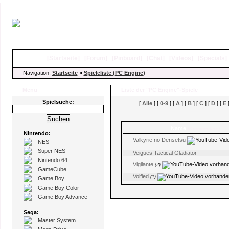
[
Startseite
]
[
Forum
]
[
Pinboard
]
[
Chat
]
[
Videos
]
[
Specials
Navigation:
Startseite
»
Spieleliste (PC Engine)
Menü
Liste der "PC Engine"-Spiele
Spielsuche:
[
Alle
] [
0-9
] [
A
] [
B
] [
C
] [
D
] [
E
]
Name
(Kommentare)
Nintendo:
Valkyrie no Densetsu
NES
Super NES
Veigues Tactical Gladiator
Nintendo 64
Vigilante
(2)
GameCube
Volfied
(1)
Game Boy
Game Boy Color
Game Boy Advance
Sega:
Master System