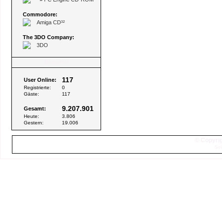
Commodore:
Amiga CD³²
The 3DO Company:
3DO
Besucher
117
User Online:
Registrierte:
0
Gäste:
117
9.207.901
Gesamt:
Heute:
3.806
Gestern:
19.006
© Copyrig
Sei