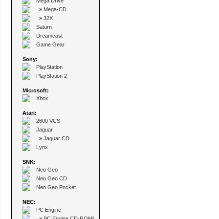
Mega Drive
»
Mega-CD
»
32X
Saturn
Dreamcast
Game Gear
Sony:
PlayStation
PlayStation 2
Microsoft:
Xbox
Atari:
2600 VCS
Jaguar
»
Jaguar CD
Lynx
SNK:
Neo Geo
Neo Geo CD
Neo Geo Pocket
NEC:
PC Engine
»
PC Engine CD-ROM²