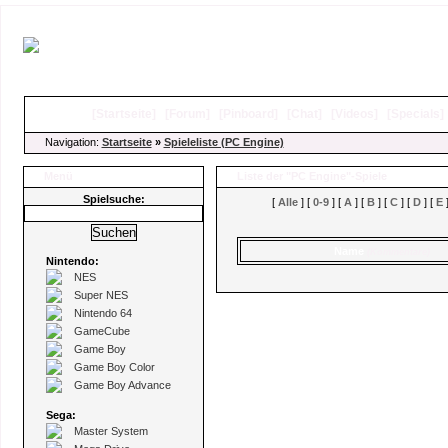
[
Startseite
]
[
Forum
]
[
Pinboard
]
[
Chat
]
[
Videos
]
[
Specials
Navigation:
Startseite
»
Spieleliste (PC Engine)
Menü
Liste der "PC Engine"-Spiele
Spielsuche:
[
Alle
] [
0-9
] [
A
] [
B
] [
C
] [
D
] [
E
]
Name
(Kommentare)
Nintendo:
NES
Super NES
Nintendo 64
GameCube
Game Boy
Game Boy Color
Game Boy Advance
Sega:
Master System