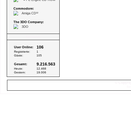
Commodore:
Amiga CD³²
The 3DO Company:
3DO
Besucher
106
User Online:
Registrierte:
1
Gäste:
105
9.216.563
Gesamt:
Heute:
12.468
Gestern:
19.006
© Copyrig
Sei