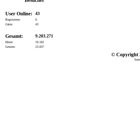
Besucher
User Online:
43
Registrierte:
0
Gäste:
43
Gesamt:
9.203.271
Heute:
18.182
Gestern:
23.837
© Copyright 2
Seit