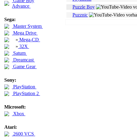
Game Boy
Advance
Puzzle Boy
Puzznic
Sega:
Master System
Mega Drive
»
Mega-CD
»
32X
Saturn
Dreamcast
Game Gear
Sony:
PlayStation
PlayStation 2
Microsoft:
Xbox
Atari:
2600 VCS