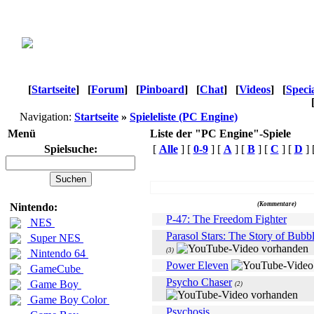
[
Startseite
]
[
Forum
]
[
Pinboard
]
[
Chat
]
[
Videos
]
[
Speci
Navigation:
Startseite
»
Spieleliste (PC Engine)
Menü
Liste der "PC Engine"-Spiele
Spielsuche:
[
Alle
] [
0-9
] [
A
] [
B
] [
C
] [
D
] 
Name
(Kommentare)
Nintendo:
P-47: The Freedom Fighter
NES
Parasol Stars: The Story of Bubb
Super NES
(3)
Nintendo 64
Power Eleven
GameCube
Psycho Chaser
Game Boy
(2)
Game Boy Color
Psychosis