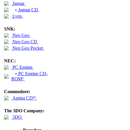
Jaguar
»
Jaguar CD
Lynx
SNK:
Neo Geo
Neo Geo CD
Neo Geo Pocket
NEC:
PC Engine
»
PC Engine CD-
ROM²
Commodore:
Amiga CD³²
The 3DO Company:
3DO