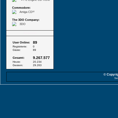
Commodore:
Amiga CD³²
The 3DO Company:
3DO
Besucher
89
User Online:
Registrierte:
0
Gäste:
89
9.267.577
Gesamt:
Heute:
20.234
Gestern:
29.263
© Copyrig
Se