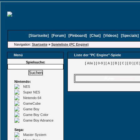
[
Startseite
]
[
Forum
]
[
Pinboard
]
[
Chat
]
[
Videos
]
[
Specials
Navigation:
Startseite
»
Spieleliste (PC Engine)
Menü
Liste der "PC Engine"-Spiele
Spielsuche:
[
Alle
] [
0-9
] [
A
] [
B
] [
C
] [
D
] [
E
]
Name
(Kommentare)
Nintendo:
NES
Super NES
Nintendo 64
GameCube
Game Boy
Game Boy Color
Game Boy Advance
Sega:
Master System