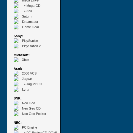
Mega Drive
»
Mega-CD
»
32X
Saturn
Dreamcast
Game Gear
Sony:
PlayStation
PlayStation 2
Microsoft:
Xbox
Atari:
2600 VCS
Jaguar
»
Jaguar CD
Lynx
SNK:
Neo Geo
Neo Geo CD
Neo Geo Pocket
NEC:
PC Engine
»
PC Engine CD-ROM²