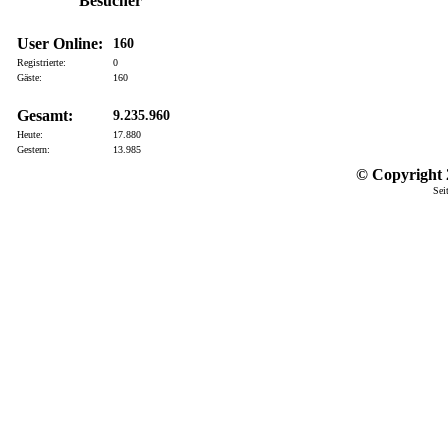
Besucher
User Online:
160
Registrierte:
0
Gäste:
160
Gesamt:
9.235.960
Heute:
17.880
Gestern:
13.985
© Copyright 2
Sei