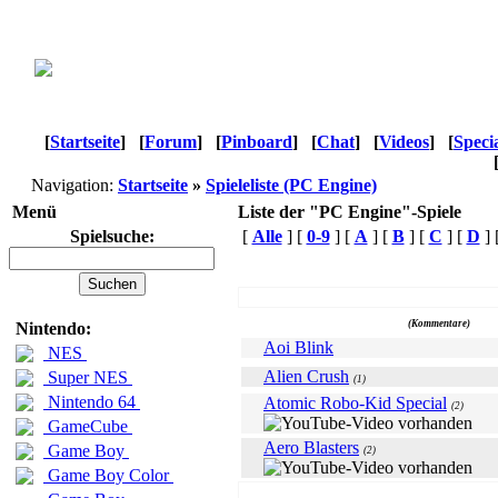
[
Startseite
]
[
Forum
]
[
Pinboard
]
[
Chat
]
[
Videos
]
[
Speci
Navigation:
Startseite
»
Spieleliste (PC Engine)
Menü
Liste der "PC Engine"-Spiele
Spielsuche:
[
Alle
] [
0-9
] [
A
] [
B
] [
C
] [
D
] 
Name
(Kommentare)
Nintendo:
Aoi Blink
NES
Alien Crush
Super NES
(1)
Nintendo 64
Atomic Robo-Kid Special
(2)
GameCube
Aero Blasters
Game Boy
(2)
Game Boy Color