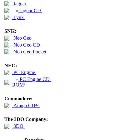
Jaguar
»
Jaguar CD
Lynx
SNK:
Neo Geo
Neo Geo CD
Neo Geo Pocket
NEC:
PC Engine
»
PC Engine CD-
ROM²
Commodore:
Amiga CD³²
The 3DO Company:
3DO