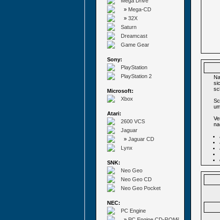
Mega Drive
»
Mega-CD
»
32X
Saturn
Dreamcast
Game Gear
Sony:
PlayStation
PlayStation 2
Na
si
sc
Microsoft:
Xbox
Sc
um
Atari:
Ve
2600 VCS
na
Jaguar
»
Jaguar CD
Lynx
SNK:
Neo Geo
Neo Geo CD
Neo Geo Pocket
NEC:
PC Engine
»
PC Engine CD-ROM²