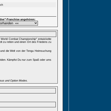
sch
live"
-Franchise angehören:
 World Combat Championship" entwickelte
elt zu retten und einen Ort des Friedens zu
en und die Welt von der Tengu Heimsuchung
eiden. Kämpfst Du nur zum Spaß oder ums
Versus und Option Modes.