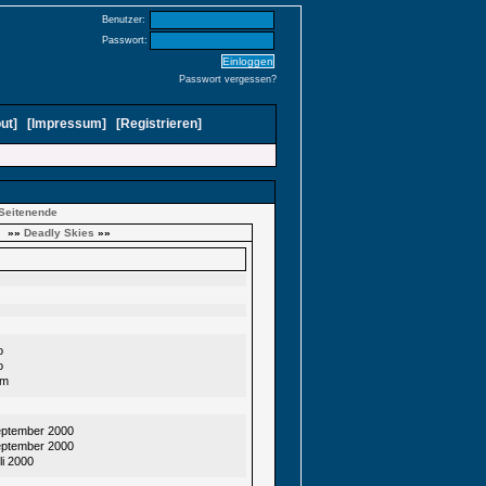
Benutzer:
Passwort:
Passwort vergessen?
ut
]
[
Impressum
]
[
Registrieren
]
Seitenende
»»
Deadly Skies
»»
o
o
im
eptember 2000
eptember 2000
li 2000