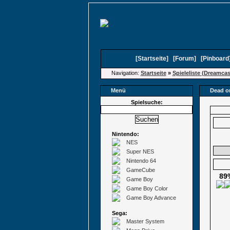
[
Startseite
]
[
Forum
]
[
Pinboard
Navigation:
Startseite
»
Spieleliste (Dreamcas
Menü
Dead or
Spielsuche:
Nintendo:
NES
Super NES
Nintendo 64
GameCube
89
Game Boy
Game Boy Color
Game Boy Advance
Sega:
Master System