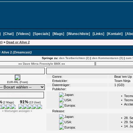
]
[
Chat
]
[
Videos
]
[
Specials
]
[
Mags
]
[
Wunschliste
]
[
Links
]
[
Kontakt
]
[
Abo
t)
»
Dead or Alive 2
 Alive 2
(Dreamcast)
Springe zu:
den Testberichten (2)
|
den Kommentaren (3)
|
zum 
««
Dave Mirra Freestyle BMX
««
Boxarts
Infos
Genre:
Beat 'em Up
Entwickler:
Team Ninja
EUR-PAL (Front)
Datenträger:
1 (GD)
Publisher:
Japan:
Ø Wertungen
•
Tecm
USA:
•
Tecm
%
91%
(2 Mags)
(13 User)
•
Accla
Europa:
Release:
« Wertungen anzeigen »
Japan:
•
28. S
USA:
•
29. S
•
14. Ju
Europa: