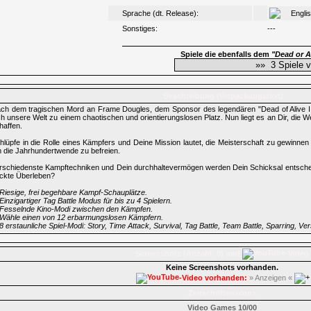
Sprache (dt. Release):
Engli
Sonstiges:
---
Spiele die ebenfalls dem
"Dead or A
Beschreibung (Verpackungstext)
ch dem tragischen Mord an Frame Dougles, dem Sponsor des legendären "Dead of Alive I
ch unsere Welt zu einem chaotischen und orientierungslosen Platz. Nun liegt es an Dir, die W
haffen.
hlüpfe in die Rolle eines Kämpfers und Deine Mission lautet, die Meisterschaft zu gewinn
 die Jahrhundertwende zu befreien.
rschiedenste Kampftechniken und Dein durchhaltevermögen werden Dein Schicksal entsch
ckte Überleben?
Riesige, frei begehbare Kampf-Schauplätze.
Einzigartiger Tag Battle Modus für bis zu 4 Spielern.
Fesselnde Kino-Modi zwischen den Kämpfen.
Wähle einen von 12 erbarmungslosen Kämpfern.
8 erstaunliche Spiel-Modi: Story, Time Attack, Survival, Tag Battle, Team Battle, Sparring, 
Screenshots (Anzahl: 0) und
-Video
Keine Screenshots vorhanden.
-Video vorhanden:
» Anzeigen «
Zeitschriftenscans
Video Games 10/00