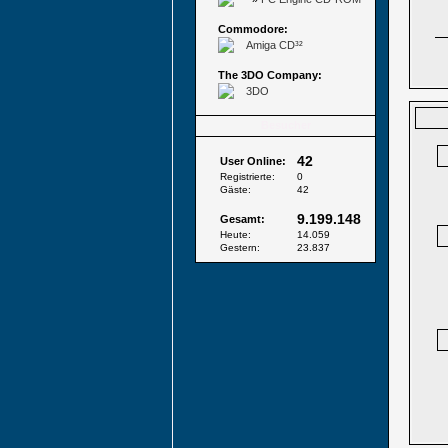
Commodore:
Amiga CD³²
The 3DO Company:
3DO
Besucher
42
User Online:
Registrierte:
0
Gäste:
42
9.199.148
Gesamt:
Heute:
14.059
Gestern:
23.837