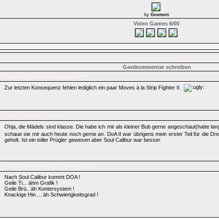
by
Goemon
Video Games 6/00
Kommentare (Anzahl: 3)
Gastkommentar schreiben
7thGuest
Name:
Beiträge: 405
Zur letzten Konsequenz fehlen lediglich ein paar Moves à la Strip Fighter II.
Panda
Name:
Beiträge: 233
Ohja, die Mädels sind klasse. Die habe ich mir als kleiner Bub gerne angeschaut(hatte la
schaue sie mir auch heute noch gerne an. DoA II war übrigens mein erster Teil für die Dr
geholt. Ist ein toller Prügler gewesen aber Soul Calibur war besser.
pixel.croupier
Name:
Beiträge: 102
Nach Soul Calibur kommt DOA !
Geile Ti... ähm Grafik !
Geile Brü.. äh Kontersystem !
Knackige Hin.... äh Schwierigkeitsgrad !