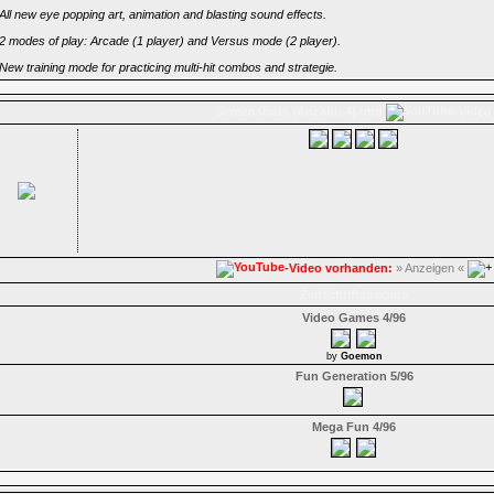
All new eye popping art, animation and blasting sound effects.
2 modes of play: Arcade (1 player) and Versus mode (2 player).
New training mode for practicing multi-hit combos and strategie.
Screenshots (Anzahl: 4) und
-Video
-Video vorhanden:
» Anzeigen «
Zeitschriftenscans
Video Games 4/96
by
Goemon
Fun Generation 5/96
Mega Fun 4/96