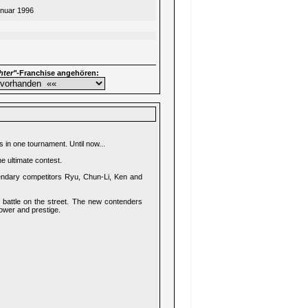
anuar 1996
hter"
-Franchise angehören:
 in one tournament. Until now...
e ultimate contest.
endary competitors Ryu, Chun-Li, Ken and
battle on the street. The new contenders
ower and prestige.