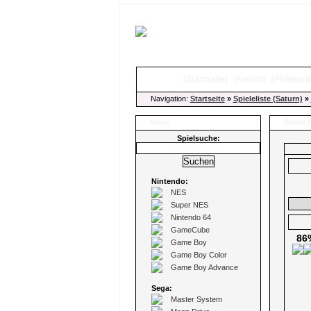
[
Startseite
]
[
Forum
]
[
Pinboard
Navigation:
Startseite
»
Spieleliste (Saturn)
»
Menü
Street 
Spielsuche:
Nintendo:
NES
Super NES
Nintendo 64
GameCube
86
Game Boy
Game Boy Color
Game Boy Advance
Sega:
Master System