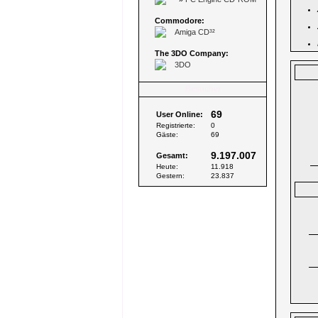
Commodore:
Amiga CD³²
The 3DO Company:
3DO
Besucher
69
User Online:
Registrierte:
0
Gäste:
69
9.197.007
Gesamt:
Heute:
11.918
Gestern:
23.837