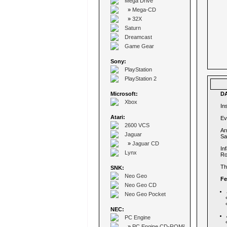
Mega Drive
»
Mega-CD
»
32X
Saturn
Dreamcast
Game Gear
Sony:
PlayStation
PlayStation 2
Microsoft:
D
Xbox
In
Atari:
Ev
2600 VCS
Ar
Jaguar
Sa
»
Jaguar CD
In
Lynx
Ro
Th
SNK:
Neo Geo
Fe
Neo Geo CD
Neo Geo Pocket
NEC:
PC Engine
»
PC Engine CD-ROM²