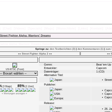
]
[
Chat
]
[
Videos
]
[
Specials
]
[
Mags
]
[
Wunschliste
]
[
Links
]
[
Kontakt
]
[
Abo
Street Fighter Alpha: Warriors' Dreams
Fighter Alpha: Warriors' Dreams
(Saturn)
Springe zu:
den Testberichten (3)
|
den Kommentaren (1)
|
zum 
««
Street Fighter Alpha 2
««
»»
S
Boxarts
Infos
Genre:
Beat 'em Up
Entwickler:
Capcom
US-NTSC (Front)
Datenträger:
1 (CD)
Alternative Titel:
Japan:
•
Street
Ø Wertungen
Publisher:
%
85%
(3 Mags)
(1 User)
Japan:
•
Capc
« Wertungen anzeigen »
USA:
•
Capc
•
Capc
Europa:
Release:
Japan:
•
26. J