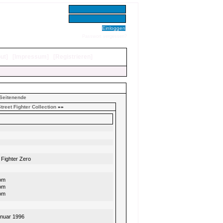
Benutzer:
Passwort:
Passwort vergessen?
ut
]
[
Impressum
]
[
Registrieren
]
Seitenende
treet Fighter Collection
»»
 Fighter Zero
om
om
om
anuar 1996