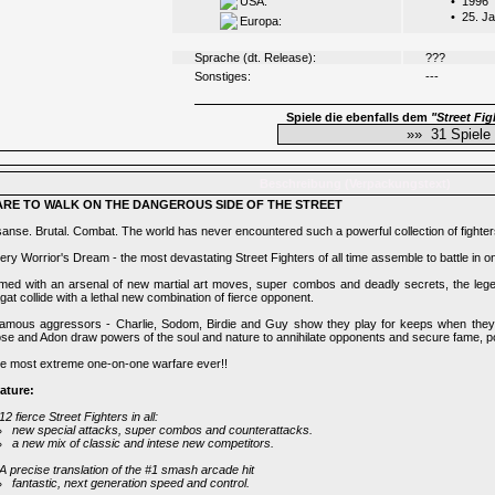
USA:
•
1996
•
25. J
Europa:
Sprache (dt. Release):
???
Sonstiges:
---
Spiele die ebenfalls dem
"Street Fig
Beschreibung (Verpackungstext)
ARE TO WALK ON THE DANGEROUS SIDE OF THE STREET
sanse. Brutal. Combat. The world has never encountered such a powerful collection of fighters
ery Worrior's Dream - the most devastating Street Fighters of all time assemble to battle in on
med with an arsenal of new martial art moves, super combos and deadly secrets, the leg
gat collide with a lethal new combination of fierce opponent.
famous aggressors - Charlie, Sodom, Birdie and Guy show they play for keeps when they 
se and Adon draw powers of the soul and nature to annihilate opponents and secure fame, p
e most extreme one-on-one warfare ever!!
ature:
12 fierce Street Fighters in all:
new special attacks, super combos and counterattacks.
a new mix of classic and intese new competitors.
A precise translation of the #1 smash arcade hit
fantastic, next generation speed and control.