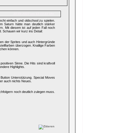
22.03.2022 um 12:13:33 Uhr
cht einfach und oldschool zu spielen.
m Saturn hätte man deutlich stärker
n. Mit diesem ist auf jeden Fall noch
 Schauen wir kurz ins Detail:
arben der Sprites und auch Hintergründe
astellfarben überzogen. Knallige Farben
schen können.
ositiven Sinne. Die Hits sind kraftvoll
ndere Highlights.
 Button Unterstützung. Special Moves
ber auch nichts Neues.
achfolgern noch deutlich zulegen muss.