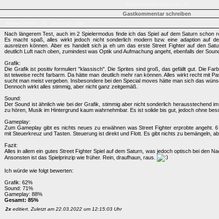
Kommentare (Anzahl: 1)
Gastkommentar schreiben
Sonic_79
Name:
Beiträge: 108
Nach längerem Test, auch im 2 Spielermodus finde ich das Spiel auf dem Saturn schon re
Es macht spaß, alles wirkt jedoch nicht sonderlich modern bzw. eine adaption auf de
ausreizen können. Aber es handelt sich ja eh um das erste Street Fighter auf den Satur
deutlich Luft nach oben, zumindest was Optik und Aufmachung angeht, ebenfalls der Sound.
Grafik:
Die Grafik ist positiv formuliert "klassisch". Die Sprites sind groß, das gefällt gut. Die F
ist teiweise recht farbarm. Da hätte man deutlich mehr ran können. Alles wirkt recht mit P
sucht man meist vergeben. Insbesondere bei den Special moves hätte man sich das wün
Dennoch wirkt alles stimmig, aber nicht ganz zeitgemäß.
Sound:
Der Sound ist ähnlich wie bei der Grafik, stimmig aber nicht sonderlich herausstechend im p
zu hören, Musik im Hintergrund kaum wahrnehmbar. Es ist solide bis gut, jedoch ohne beso
Gameplay:
Zum Gameplay gibt es nichts neues zu erwähnen was Street Fighter erprobte angeht. 6
mit Steuerkreuz und Tasten. Steuerung ist direkt und Flott. Es gibt nichts zu bemängeln, a
Fazit:
Alles in allem ein gutes Street Fighter Spiel auf dem Saturn, was jedoch optisch bei den N
Ansonsten ist das Spielprinzip wie früher. Rein, draufhaun, raus.
Ich würde wie folgt bewerten:
Grafik: 62%
Sound: 71%
Gameplay: 88%
Gesamt: 85%
2x
editiert. Zuletzt am 22.03.2022 um 12:15:03 Uhr