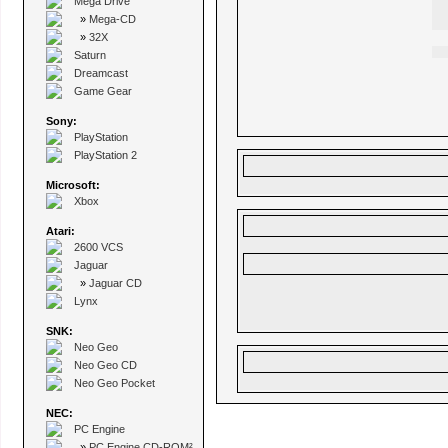
Mega Drive
»
Mega-CD
»
32X
Saturn
Dreamcast
Game Gear
Sony:
PlayStation
PlayStation 2
Microsoft:
Xbox
Atari:
2600 VCS
Jaguar
»
Jaguar CD
Lynx
SNK:
Neo Geo
Neo Geo CD
Neo Geo Pocket
NEC:
PC Engine
»
PC Engine CD-ROM²