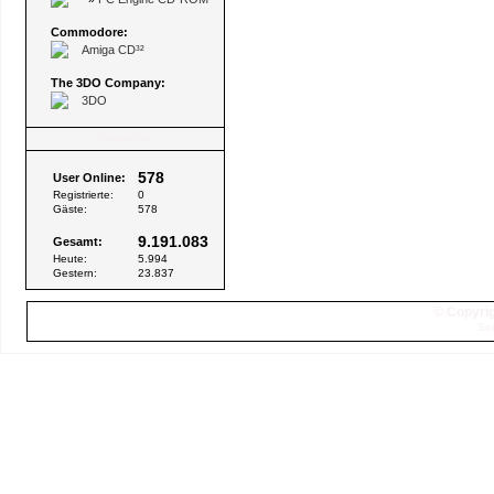
Commodore:
Amiga CD³²
The 3DO Company:
3DO
Besucher
578
User Online:
Registrierte:
0
Gäste:
578
9.191.083
Gesamt:
Heute:
5.994
Gestern:
23.837
© Copyrig
Sei