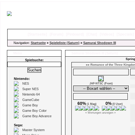
[
Startseite
]
[
Forum
]
[
Pinboard
]
[
Chat
]
[
Videos
]
[
Specials
Navigation:
Startseite
»
Spieleliste (Saturn)
»
Samurai Shodown III
Menü
Samurai Shodown III
(Saturn)
Spring
Spielsuche:
««
Romance of the Three Kingdoms
Boxarts
Nintendo:
NES
JAP-NTSC (Front)
Super NES
Nintendo 64
Ø Wertungen
GameCube
60%
0%
(1 Mag)
(0 User)
Game Boy
Game Boy Color
« Wertungen anzeigen »
Game Boy Advance
Sega:
Master System