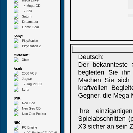
Mega Drive
»
Mega-CD
»
32X
Saturn
Dreamcast
Game Gear
Sony:
PlayStation
PlayStation 2
Microsoft:
Deutsch
:
Xbox
Der bekannteste 
Atari:
begleiten Sie ihn
2600 VCS
Machen Sie sich
Jaguar
»
Jaguar CD
kraftvollen Beglei
Lynx
Gegner, die Mega M
SNK:
Neo Geo
Neo Geo CD
Ihre einzigartig
Neo Geo Pocket
Spielabschnitten 
NEC:
X3 sicher an sein Z
PC Engine
»
PC Engine CD-ROM²