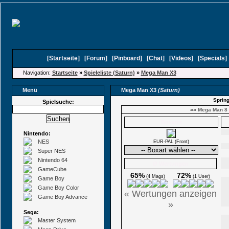
[
Startseite
]
[
Forum
]
[
Pinboard
]
[
Chat
]
[
Videos
]
[
Specials
Navigation:
Startseite
»
Spieleliste (Saturn)
»
Mega Man X3
Menü
Mega Man X3
(Saturn)
Spring
Spielsuche:
««
Mega Man 8
Boxarts
Nintendo:
NES
EUR-PAL (Front)
Super NES
Nintendo 64
Ø Wertungen
GameCube
65%
72%
(4 Mags)
(1 User)
Game Boy
Game Boy Color
« Wertungen anzeigen
Game Boy Advance
»
Sega:
Master System