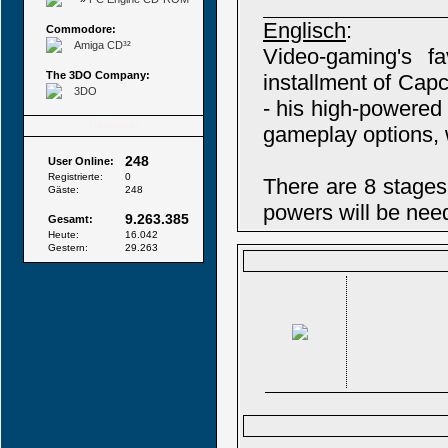
Englisch
:
Commodore:
Amiga CD³²
Video-gaming's fa
The 3DO Company:
installment of Capc
3DO
- his high-powere
Besucher
gameplay options,
248
User Online:
Registrierte:
0
There are 8 stages 
Gäste:
248
powers will be nee
9.263.385
Gesamt:
Heute:
16.042
Gestern:
29.263