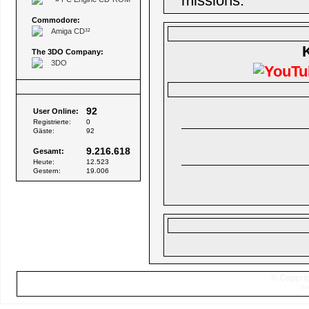
missions.
Commodore:
Amiga CD³²
The 3DO Company:
3DO
Besucher
92
User Online:
Registrierte:
0
Gäste:
92
9.216.618
Gesamt:
Heute:
12.523
Gestern:
19.006
© Copyrig
Se