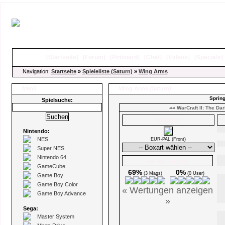
[
Startseite
]
[
Forum
]
[
Pinboard
]
[
Chat
]
[
Videos
]
[
Specials
Navigation:
Startseite
»
Spieleliste (Saturn)
»
Wing Arms
Menü
Wing Arms
(Saturn)
Spring
Spielsuche:
««
WarCraft II: The Da
Boxarts
Nintendo:
NES
EUR-PAL (Front)
Super NES
Nintendo 64
Ø Wertungen
GameCube
69%
0%
(3 Mags)
(0 User)
Game Boy
Game Boy Color
« Wertungen anzeigen
Game Boy Advance
»
Sega:
Master System