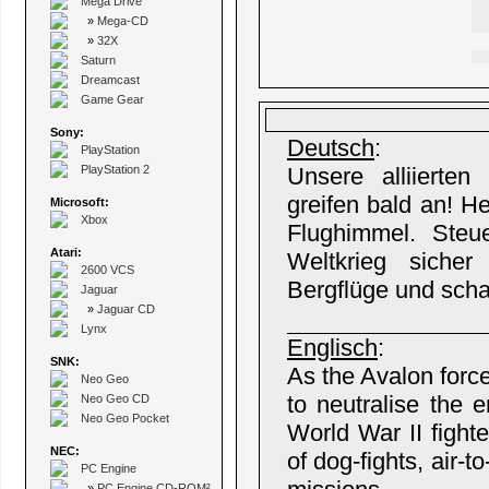
Mega Drive
»
Mega-CD
»
32X
Saturn
Dreamcast
Game Gear
Sony:
Deutsch
:
PlayStation
PlayStation 2
Unsere alliierten
greifen bald an! H
Microsoft:
Xbox
Flughimmel. Ste
Atari:
Weltkrieg sicher 
2600 VCS
Bergflüge und scha
Jaguar
»
Jaguar CD
Lynx
Englisch
:
SNK:
As the Avalon force
Neo Geo
to neutralise the 
Neo Geo CD
Neo Geo Pocket
World War II fight
NEC:
of dog-fights, air-
PC Engine
»
PC Engine CD-ROM²