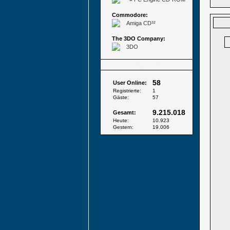
Commodore:
Amiga CD³²
The 3DO Company:
3DO
Besucher
58
User Online:
Registrierte:
1
Gäste:
57
9.215.018
Gesamt:
Heute:
10.923
Gestern:
19.006