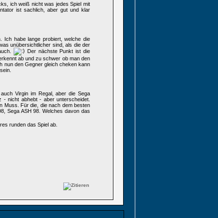
ks, ich weiß nicht was jedes Spiel mit
tor ist sachlich, aber gut und klar
 Ich habe lange probiert, welche die
as unübersichtlicher sind, als die der
 auch.
Der nächste Punkt ist die
 erkennt ab und zu schwer ob man den
ch nun den Gegner gleich cheken kann
sein.
 auch Virgin im Regal, aber die Sega
 - nicht abhebt - aber unterscheidet.
in Muss. Für die, die nach dem besten
 98, Sega ASH 98. Welches davon das
ures runden das Spiel ab.