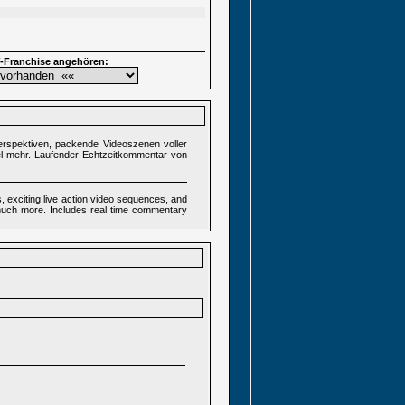
-Franchise angehören:
lperspektiven, packende Videoszenen voller
el mehr. Laufender Echtzeitkommentar von
, exciting live action video sequences, and
much more. Includes real time commentary