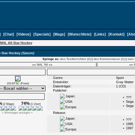
]
[
Chat
]
[
Videos
]
[
Specials
]
[
Mags
]
[
Wunschliste
]
[
Links
]
[
Kontakt
]
[
Abo
NHL All-Star Hockey
l-Star Hockey
(Saturn)
Springe zu:
den Testberichten (2)
|
den Kommentaren (1)
|
zum 
««
NHL '98
««
»»
Boxarts
Infos
Genre:
Sport
Entwickler:
Gray Matter
US-NTSC (Front)
Datenträger:
1 (CD)
Publisher:
Japan:
Ø Wertungen
•
???
USA:
•
Sega
%
74%
(2 Mags)
(1 User)
•
Sega
Europa:
Release:
« Wertungen anzeigen »
Japan:
•
???
USA:
•
1995
•
1997
Europa: