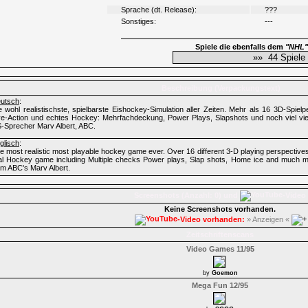
Sprache (dt. Release):
???
Sonstiges:
---
Spiele die ebenfalls dem
"NHL"
Beschreibung (Verpackungstext)
utsch
:
e wohl realistischste, spielbarste Eishockey-Simulation aller Zeiten. Mehr als 16 3D-Spie
ve-Action und echtes Hockey: Mehrfachdeckung, Power Plays, Slapshots und noch viel vi
-Sprecher Marv Albert, ABC.
glisch
:
e most realistic most playable hockey game ever. Over 16 different 3-D playing perspectives
al Hockey game including Multiple checks Power plays, Slap shots, Home ice and much 
om ABC's Marv Albert.
Screenshots (Anzahl: 0) und
-Video
Keine Screenshots vorhanden.
-Video vorhanden:
» Anzeigen «
Zeitschriftenscans
Video Games 11/95
by
Goemon
Mega Fun 12/95