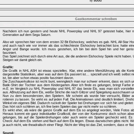
by
SGGG
Kommentare (Anzahl: 1)
Gastkommentar schreiben
Sonic_79
Name:
Beiträge: 108
Nachdem ich nun gestern und heute NHL Powerplay und NHL 97 getestet habe, hier n
Generation auf dem Sega Saturn.
Also wir sprechen hier von dem ersten 32 Bit Eishockey, welches es gab. NHL All-Star H
und auch nach wie vor immer als das schlechteste Eishockey betrachtet bzw. hatte ein
Angst und Bange wurde. Ich muss gestehen, ich bin bei dem Spiel hin und her geris
fasziniert.
Das Spiel zeichnet sich durch eine Art aus, die die anderen Eishockey Spiele nicht haben.
Steigen wir damit gleich ein.
Grafik:
Die Grafik in NHL ASH ist etwas spezielles. Klar, eine andere Menüführung als die Ko
dargestellte Statistiken, aber was auf dem Eis passiert ist.... speziell und ich weiß selbst 
ist, bin aber schon etwas positiv fasziniert davon.
Die Zuschauerkulisse ist recht bunt, wenngleich man nur schwer erkennt, dass es sich 
Batik-Shirt der Tochter aus dem Kindergarten. Aber ich finde es gelungen, bringt Farbe in
m.E. im Vergleich zu NHL Powerplay und NHL 97 das beste Eis, was man sich vorstellen 
aus. ABnutzung auf dem Eis, weiße Striche die nach Glitzer und Spiegelung ausschauen und r
Nun zu dem besondersten, den Spielern. Mir scheint als wurde hier versucht, Bilder a
rotieren zu lassen. So wirkt es auf jeden Fall. Die Animationen sind deutlich limitiert. Dreh
Winkel ein eigenes Bild. Dadurch ruckelt der Spieler bei Drehungen vor sich hin und gleitet
Das hört sich schlimm an, ich fine beim Spielen das gar nicht mehr so schlimm.
Es wirkt eher, als wäre die ganze Grafik auf dem Eis so angelegt worden, Viele Fotos a
Heraus kommt ein ganz individueller Grafikstil, der von der Konkurrenz doch schon abwei
gelungen, bis auf die Spielerdrehungen oder auch wenn ein Spieler gecheckt wird. Es 
Check: Auf dem Eis stehen und flach auf dem Eis liegen. Etwas dazwischen gibts nicht. Wozu
ja auch nicht, wie theadralisch einer Fliegt. Nicht der Weg ist das Ziel, sondern, dass er flac
Sound: