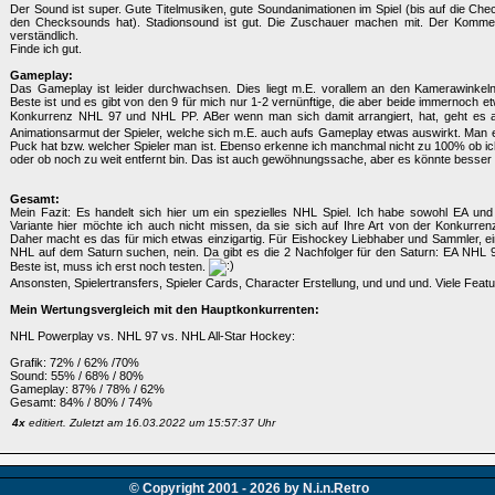
Der Sound ist super. Gute Titelmusiken, gute Soundanimationen im Spiel (bis auf die Chec
den Checksounds hat). Stadionsound ist gut. Die Zuschauer machen mit. Der Kommenta
verständlich.
Finde ich gut.
Gameplay:
Das Gameplay ist leider durchwachsen. Dies liegt m.E. vorallem an den Kamerawinkeln.
Beste ist und es gibt von den 9 für mich nur 1-2 vernünftige, die aber beide immernoch etw
Konkurrenz NHL 97 und NHL PP. ABer wenn man sich damit arrangiert, hat, geht es
Animationsarmut der Spieler, welche sich m.E. auch aufs Gameplay etwas auswirkt. Man
Puck hat bzw. welcher Spieler man ist. Ebenso erkenne ich manchmal nicht zu 100% ob i
oder ob noch zu weit entfernt bin. Das ist auch gewöhnungssache, aber es könnte besser 
Gesamt:
Mein Fazit: Es handelt sich hier um ein spezielles NHL Spiel. Ich habe sowohl EA und
Variante hier möchte ich auch nicht missen, da sie sich auf Ihre Art von der Konkurrenz
Daher macht es das für mich etwas einzigartig. Für Eishockey Liebhaber und Sammler, e
NHL auf dem Saturn suchen, nein. Da gibt es die 2 Nachfolger für den Saturn: EA NHL
Beste ist, muss ich erst noch testen.
Ansonsten, Spielertransfers, Spieler Cards, Character Erstellung, und und und. Viele Feat
Mein Wertungsvergleich mit den Hauptkonkurrenten:
NHL Powerplay vs. NHL 97 vs. NHL All-Star Hockey:
Grafik: 72% / 62% /70%
Sound: 55% / 68% / 80%
Gameplay: 87% / 78% / 62%
Gesamt: 84% / 80% / 74%
4x
editiert. Zuletzt am 16.03.2022 um 15:57:37 Uhr
© Copyright 2001 - 2026 by N.i.n.Retro