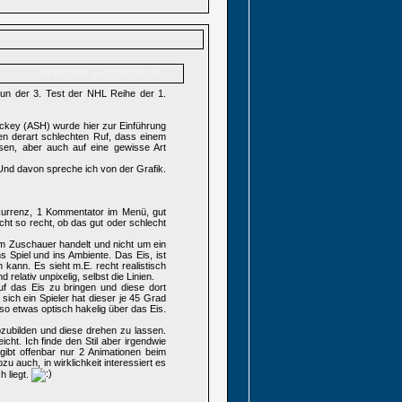
16.03.2022 um 13:41:12 Uhr
un der 3. Test der NHL Reihe der 1.
ockey (ASH) wurde hier zur Einführung
en derart schlechten Ruf, dass einem
sen, aber auch auf eine gewisse Art
 Und davon spreche ich von der Grafik.
nkurrenz, 1 Kommentator im Menü, gut
nicht so recht, ob das gut oder schlecht
um Zuschauer handelt und nicht um ein
s Spiel und ins Ambiente. Das Eis, ist
kann. Es sieht m.E. recht realistisch
elativ unpixelig, selbst die Linien.
uf das Eis zu bringen und diese dort
t sich ein Spieler hat dieser je 45 Grad
 so etwas optisch hakelig über das Eis.
bzubilden und diese drehen zu lassen.
cht. Ich finde den Stil aber irgendwie
gibt offenbar nur 2 Animationen beim
 auch, in wirklichkeit interessiert es
h liegt.