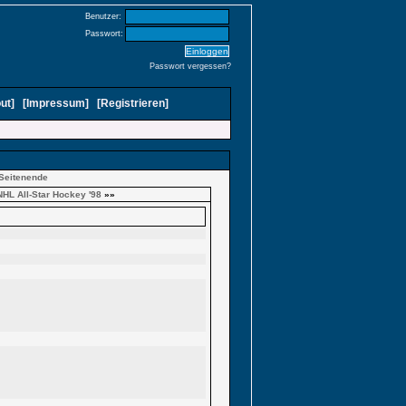
Benutzer:
Passwort:
Passwort vergessen?
ut
]
[
Impressum
]
[
Registrieren
]
Seitenende
NHL All-Star Hockey '98
»»