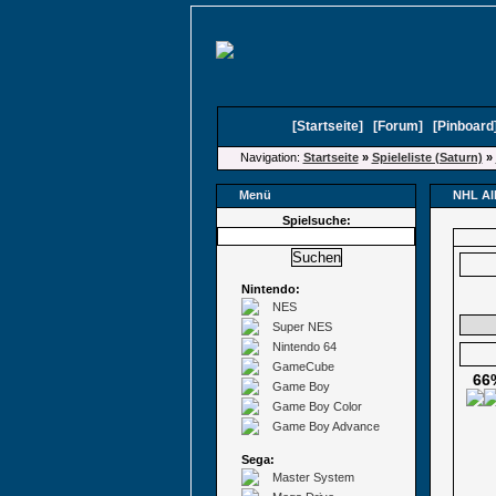
[
Startseite
]
[
Forum
]
[
Pinboard
Navigation:
Startseite
»
Spieleliste (Saturn)
»
Menü
NHL Al
Spielsuche:
Nintendo:
NES
Super NES
Nintendo 64
GameCube
66
Game Boy
Game Boy Color
Game Boy Advance
Sega:
Master System