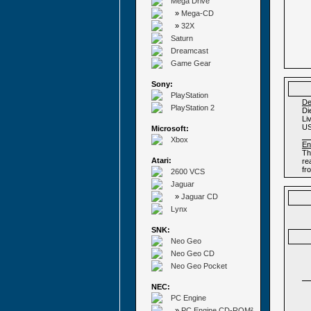
Mega Drive
»
Mega-CD
»
32X
Saturn
Dreamcast
Game Gear
Sony:
PlayStation
De
PlayStation 2
Di
Li
US
Microsoft:
Xbox
En
Th
Atari:
re
fr
2600 VCS
Jaguar
»
Jaguar CD
Lynx
SNK:
Neo Geo
Neo Geo CD
Neo Geo Pocket
NEC:
PC Engine
»
PC Engine CD-ROM²