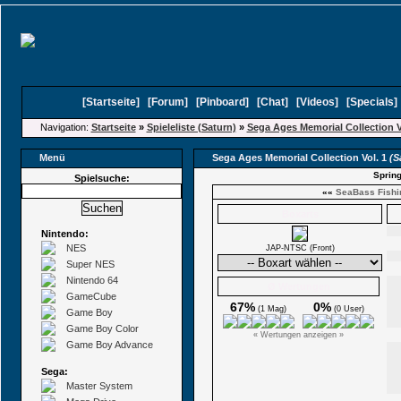
[
Startseite
]
[
Forum
]
[
Pinboard
]
[
Chat
]
[
Videos
]
[
Specials
Navigation:
Startseite
»
Spieleliste (Saturn)
»
Sega Ages Memorial Collection V
Menü
Sega Ages Memorial Collection Vol. 1
(S
Spring
Spielsuche:
««
SeaBass Fishi
Boxarts
Nintendo:
NES
JAP-NTSC (Front)
Super NES
Nintendo 64
Ø Wertungen
GameCube
67%
0%
(1 Mag)
(0 User)
Game Boy
Game Boy Color
« Wertungen anzeigen »
Game Boy Advance
Sega:
Master System