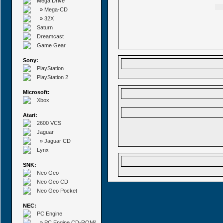
Mega Drive
»
Mega-CD
»
32X
Saturn
Dreamcast
Game Gear
Sony:
PlayStation
PlayStation 2
Microsoft:
Xbox
Atari:
2600 VCS
Jaguar
»
Jaguar CD
Lynx
SNK:
Neo Geo
Neo Geo CD
Neo Geo Pocket
NEC:
PC Engine
»
PC Engine CD-ROM²