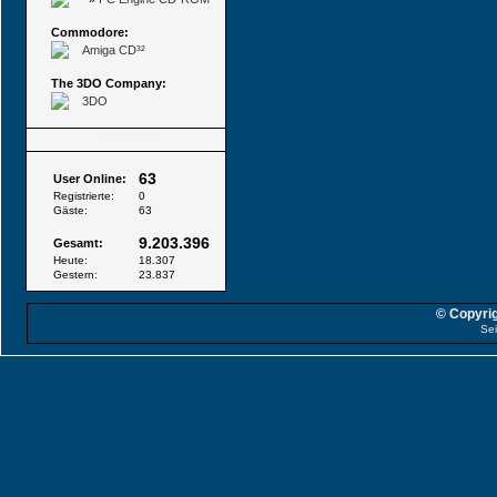
Commodore:
Amiga CD³²
The 3DO Company:
3DO
Besucher
63
User Online:
Registrierte:
0
Gäste:
63
9.203.396
Gesamt:
Heute:
18.307
Gestern:
23.837
© Copyrig
Sei