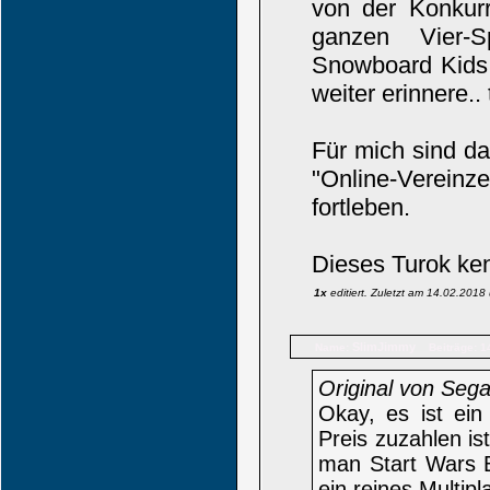
von der Konkur
ganzen Vier-S
Snowboard Kids,
weiter erinnere.. t
Für mich sind d
"Online-Vereinze
fortleben.
Dieses Turok kenn
1x
editiert. Zuletzt am 14.02.201
SlimJimmy
Name:
Beiträge: 1
Original von Se
Okay, es ist ein
Preis zuzahlen is
man Start Wars Ba
ein reines Multipl