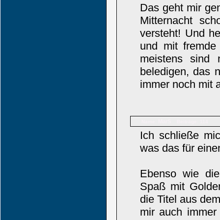
Das geht mir gen
Mitternacht sc
versteht! Und h
und mit fremde
meistens sind 
beledigen, das 
immer noch mit 
MarS
Name:
Beiträge: 114
Ich schließe mi
was das für ein
Ebenso wie die
Spaß mit Golde
die Titel aus de
mir auch immer 