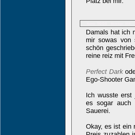
Platz bei mir.
SGGG
Name:
Beiträge: 359
Damals hat ich 
mir sowas von 
schön geschriebe
reine reiz mit Fr
Perfect Dark
od
Ego-Shooter Gam
Ich wusste erst 
es sogar auch 
Sauerei.
Okay, es ist ein
Preis zuzahlen i