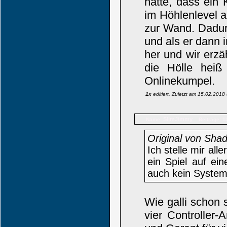
hatte, dass ein
im Höhlenlevel an
zur Wand. Dadur
und als er dann 
her und wir erzä
die Hölle hei
Onlinekumpel.
1x
editiert. Zuletzt am 15.02.201
SlimJimmy
Name:
Beiträge: 1
Original von Sha
Ich stelle mir al
ein Spiel auf ein
auch kein System
Wie galli schon 
vier Controller-