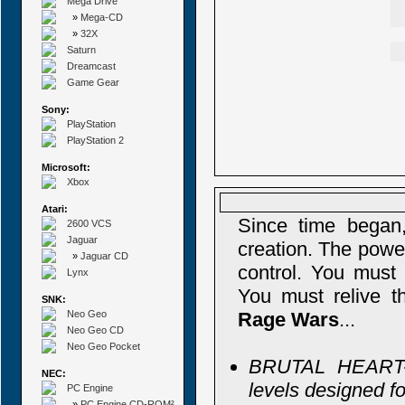
Mega Drive
»
Mega-CD
»
32X
Saturn
Dreamcast
Game Gear
Sony:
PlayStation
PlayStation 2
Microsoft:
Xbox
Atari:
Since time began
2600 VCS
Jaguar
creation. The power
»
Jaguar CD
control. You must 
Lynx
You must relive t
SNK:
Neo Geo
Rage Wars
...
Neo Geo CD
Neo Geo Pocket
BRUTAL HEART-
NEC:
levels designed f
PC Engine
»
PC Engine CD-ROM²