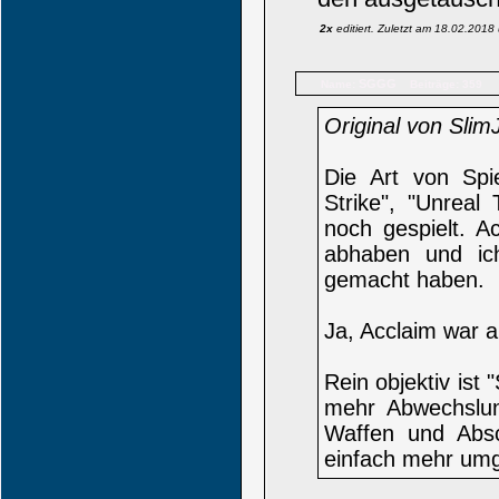
2x
editiert. Zuletzt am 18.02.201
SGGG
Name:
Beiträge: 359
Original von Sli
Die Art von Spi
Strike", "Unrea
noch gespielt. 
abhaben und ich
gemacht haben.
Ja, Acclaim war 
Rein objektiv ist 
mehr Abwechslun
Waffen und Absc
einfach mehr umg