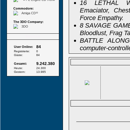
16 LETHAL W
Commodore:
Emaciator, Chest
Amiga CD³²
Force Empathy.
The 3DO Company:
8 SAVAGE GAME M
3DO
Bloodlust, Frag T
Besucher
BATTLE ALONG
84
computer-controll
User Online:
Registrierte:
0
Gäste:
84
9.242.380
Gesamt:
Heute:
24.300
Gestern:
13.985