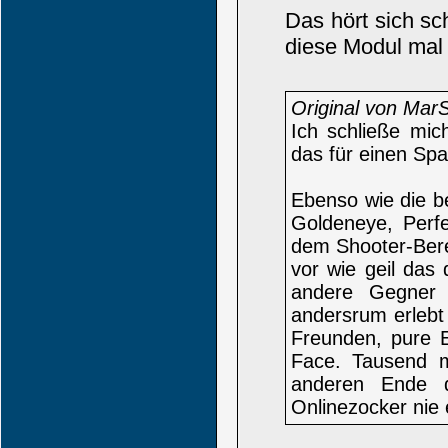
Das hört sich s
diese Modul mal
Original von Mar
Ich schließe mi
das für einen Sp
Ebenso wie die b
Goldeneye, Perf
dem Shooter-Bere
vor wie geil das
andere Gegner 
andersrum erlebt
Freunden, pure E
Face. Tausend 
anderen Ende 
Onlinezocker nie