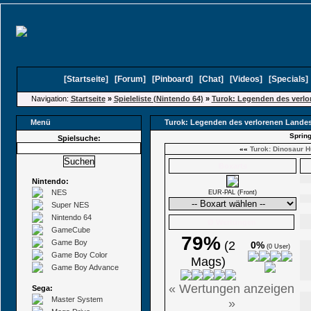
[
Startseite
]
[
Forum
]
[
Pinboard
]
[
Chat
]
[
Videos
]
[
Specials
Navigation:
Startseite
»
Spieleliste (Nintendo 64)
»
Turok: Legenden des verl
Menü
Turok: Legenden des verlorenen Lande
Spring
Spielsuche:
««
Turok: Dinosaur H
Boxarts
Nintendo:
NES
EUR-PAL (Front)
Super NES
Nintendo 64
Ø Wertungen
GameCube
79%
Game Boy
(2
0%
(0 User)
Game Boy Color
Mags)
Game Boy Advance
« Wertungen anzeigen
Sega:
Master System
»