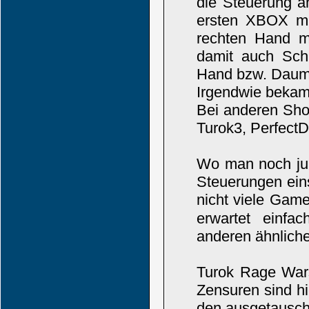
die Steuerung a
ersten XBOX mit
rechten Hand m
damit auch Schi
Hand bzw. Daum
Irgendwie bekam 
Bei anderen Sho
Turok3, PerfectD
Wo man noch jun
Steuerungen eins
nicht viele Ga
erwartet einfac
anderen ähnliche
Turok Rage Wars
Zensuren sind hi
den ausgetausch