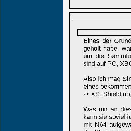
Murtile
Name:
Beiträge: 52
Eines der Gründ
geholt habe, war
um die Sammlung
sind auf PC, XB
Also ich mag Si
eines bekommen,
-> XS: Shield up,
Was mir an dies
kann sie soviel ic
mit N64 aufgewa