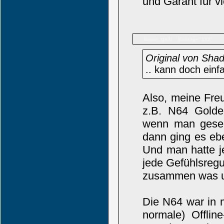
und Garant für v
galli
Name:
Beiträge: 132
Original von Sha
.. kann doch ein
Also, meine Fre
z.B. N64 Golden
wenn man geseh
dann ging es eb
Und man hatte je
jede Gefühlsreg
zusammen was u
Die N64 war in 
normale) Offlin