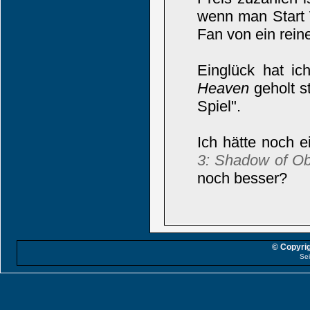
wenn man Start W
Fan von ein reine
Einglück hat ic
Heaven
geholt s
Spiel".
Ich hätte noch e
3: Shadow of Ob
noch besser?
© Copyrig
Sei