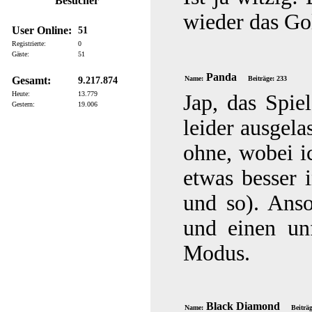
Besucher
wieder das Go
User Online:
51
Registrierte:
0
Gäste:
51
Panda
Gesamt:
Name:
Beiträge: 233
9.217.874
Heute:
13.779
Jap, das Spie
Gestern:
19.006
leider ausgela
ohne, wobei i
etwas besser 
und so). Ans
und einen un
Modus.
Black Diamond
Name:
Beiträ