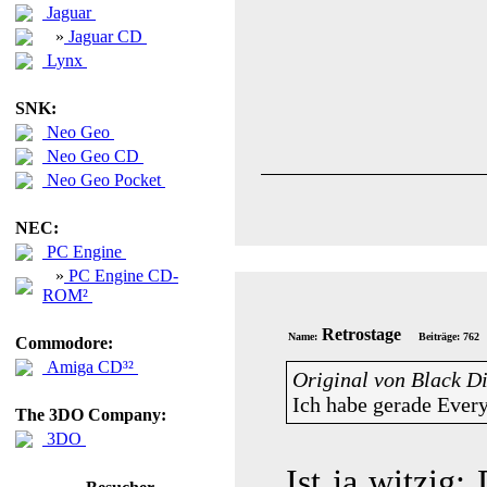
Jaguar
»
Jaguar CD
Lynx
SNK:
Neo Geo
Neo Geo CD
Neo Geo Pocket
NEC:
PC Engine
»
PC Engine CD-
ROM²
Retrostage
Name:
Beiträge: 762
Commodore:
Amiga CD³²
Original von Black 
Ich habe gerade Every
The 3DO Company:
3DO
Ist ja witzig: