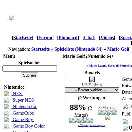
[
Startseite
]
[
Forum
]
[
Pinboard
]
[
Chat
]
[
Videos
]
[
Speci
Navigation:
Startseite
»
Spieleliste (Nintendo 64)
»
Mario Golf
Menü
Mario Golf
(Nintendo 64)
Spielsuche:
««
Major League Baseball Featuring
Boxarts
Genr
EUR-PAL (Front)
Entwi
Nintendo:
Daten
NES
Ø Wertungen
Alter
Super NES
88%
J
Nintendo 64
(2
89%
(3 User)
GameCube
Publi
Mags)
Game Boy
J
Game Boy Color
« Wertungen anzeigen »
U