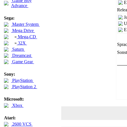
Game Boy
E
Advance
Relea
J
Sega:
U
Master System
E
Mega Drive
»
Mega-CD
»
32X
Sprac
Saturn
Sonst
Dreamcast
Game Gear
Sony:
PlayStation
PlayStation 2
Microsoft:
Xbox
Atari:
2600 VCS