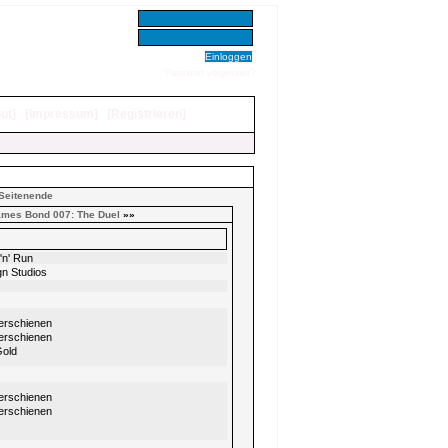
Benutzer:
Passwort:
Passwort vergessen?
ut
]
[
Impressum
]
[
Registrieren
]
Seitenende
mes Bond 007: The Duel
»»
'n' Run
gn Studios
 erschienen
 erschienen
Gold
 erschienen
 erschienen