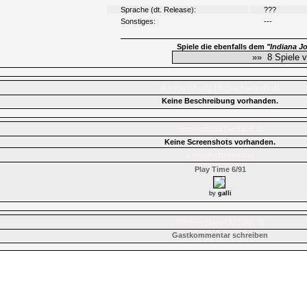
Sprache (dt. Release):
???
Sonstiges:
---
Spiele die ebenfalls dem
"Indiana J
Beschreibung (Verpackungstext)
Keine Beschreibung vorhanden.
Screenshots (Anzahl: 0)
Keine Screenshots vorhanden.
Zeitschriftenscans
Play Time 6/91
by
galli
Kommentare (Anzahl: 0)
Gastkommentar schreiben