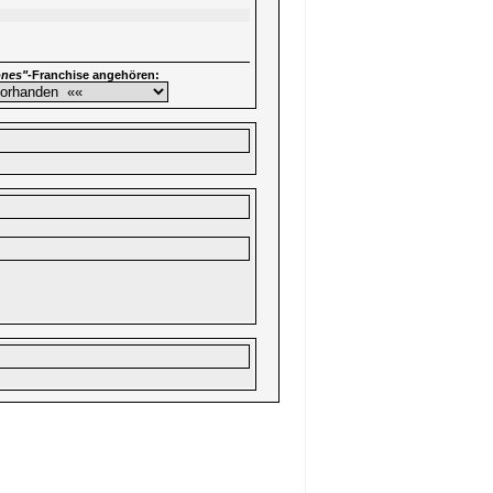
ones"
-Franchise angehören: