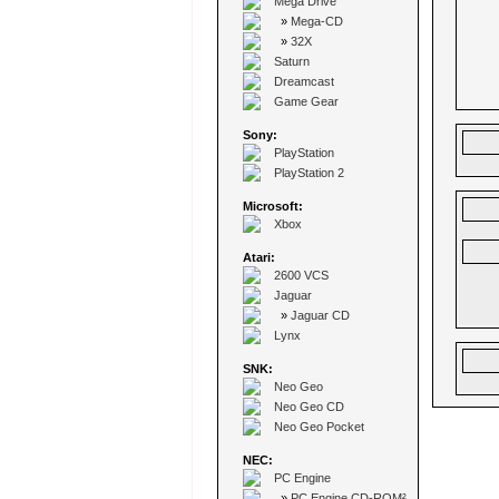
Mega Drive
»
Mega-CD
»
32X
Saturn
Dreamcast
Game Gear
Sony:
PlayStation
PlayStation 2
Microsoft:
Xbox
Atari:
2600 VCS
Jaguar
»
Jaguar CD
Lynx
SNK:
Neo Geo
Neo Geo CD
Neo Geo Pocket
NEC:
PC Engine
»
PC Engine CD-ROM²