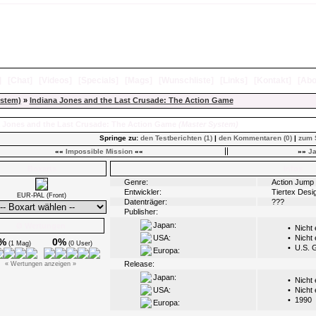
]
[
Chat
]
[
Videos
]
[
Specials
]
[
Mags
]
[
Wunschliste
]
[
Links
]
[
Kontakt
]
[
Abo
ystem)
»
Indiana Jones and the Last Crusade: The Action Game
a Jones and the Last Crusade: The Action Game
(Master System)
Springe zu:
den Testberichten (1)
|
den Kommentaren (0)
|
zum 
««
Impossible Mission
««
»»
Ja
Boxarts
Infos
Genre:
Action Jump 
Entwickler:
Tiertex Desi
EUR-PAL (Front)
Datenträger:
???
Publisher:
Japan:
Ø Wertungen
•
Nicht
USA:
•
Nicht
%
0%
(1 Mag)
(0 User)
•
U.S. 
Europa:
Release:
« Wertungen anzeigen »
Japan:
•
Nicht
USA:
•
Nicht
•
1990
Europa: