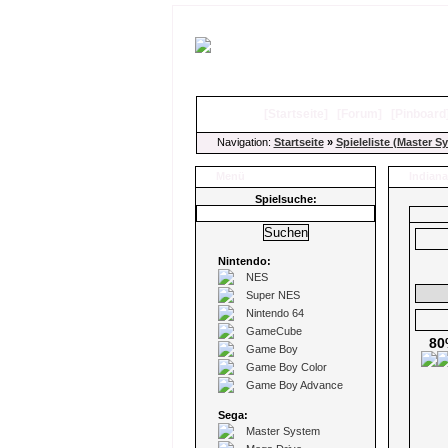
[
Startseite
]
[
Forum
]
[
Pinboard
Navigation:
Startseite
»
Spieleliste (Master S
Menü
Indian
Spielsuche:
Nintendo:
NES
Super NES
Nintendo 64
GameCube
80
Game Boy
Game Boy Color
Game Boy Advance
Sega:
Master System