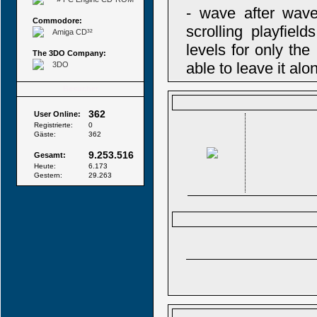
- wave after wave 
Commodore:
scrolling playfie
Amiga CD³²
levels for only the 
The 3DO Company:
able to leave it alo
3DO
Besucher
362
User Online:
Registrierte:
0
Gäste:
362
9.253.516
Gesamt:
Heute:
6.173
Gestern:
29.263