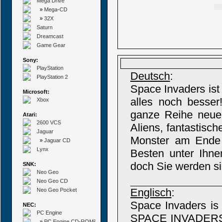
Mega Drive
»
Mega-CD
»
32X
Saturn
Dreamcast
Game Gear
Sony:
PlayStation
Deutsch
:
PlayStation 2
Space Invaders ist
Microsoft:
alles noch bess
Xbox
ganze Reihe neuer
Atari:
2600 VCS
Aliens, fantastisch
Jaguar
Monster am Ende 
»
Jaguar CD
Lynx
Besten unter Ihne
doch Sie werden si
SNK:
Neo Geo
Neo Geo CD
Englisch
:
Neo Geo Pocket
Space Invaders i
NEC:
PC Engine
SPACE INVADERS ha
»
PC Engine CD-ROM²