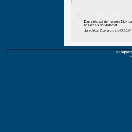
hudsh
Name:
Beiträge: 540
Das sieht auf den ersten Blick gar
besser als der Automat.
1x
editiert. Zuletzt am 14.05.201
© Copyrig
Sei