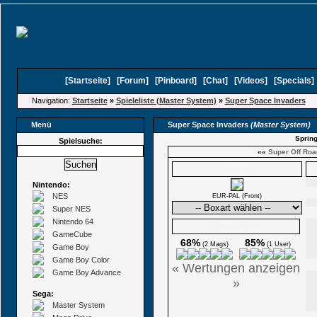
[
Startseite
]
[
Forum
]
[
Pinboard
]
[
Chat
]
[
Videos
]
[
Specials
Navigation:
Startseite
»
Spieleliste (Master System)
»
Super Space Invaders
Menü
Super Space Invaders
(Master System)
Spring
Spielsuche:
««
Super Off Roa
Boxarts
Nintendo:
NES
EUR-PAL (Front)
Super NES
Nintendo 64
Ø Wertungen
GameCube
68%
85%
(2 Mags)
(1 User)
Game Boy
Game Boy Color
« Wertungen anzeigen
Game Boy Advance
»
Sega:
Master System