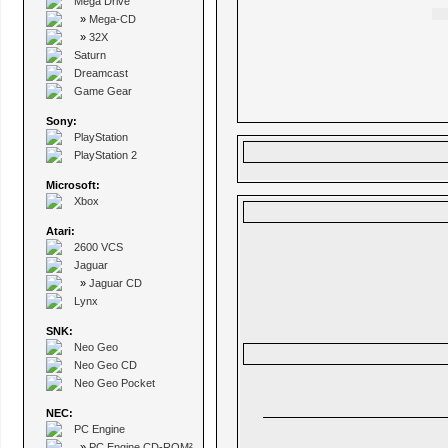
Mega Drive
»
Mega-CD
»
32X
Saturn
Dreamcast
Game Gear
Sony:
PlayStation
PlayStation 2
Microsoft:
Xbox
Atari:
2600 VCS
Jaguar
»
Jaguar CD
Lynx
SNK:
Neo Geo
Neo Geo CD
Neo Geo Pocket
NEC:
PC Engine
»
PC Engine CD-ROM²