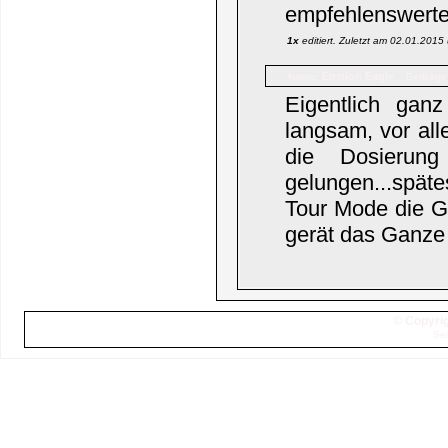
empfehlenswerte
1x
editiert. Zuletzt am 02.01.201
Epsilon Eagle
Name:
Beiträge
Eigentlich ganz
langsam, vor al
die Dosierung
gelungen...spät
Tour Mode die G
gerät das Ganze
© Copyrig
Sei