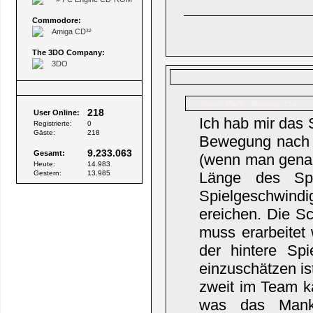
Commodore:
Amiga CD³²
The 3DO Company:
3DO
Besucher
MarS
Name:
Beiträge: 114
218
User Online:
Ich hab mir das S
Registrierte:
0
Gäste:
218
Bewegung nach v
9.233.063
Gesamt:
(wenn man genau 
Heute:
14.983
Gestern:
13.985
Länge des Spie
Spielgeschwindig
ereichen. Die Sc
muss erarbeitet 
der hintere Spie
einzuschätzen is
zweit im Team k
was das Manko