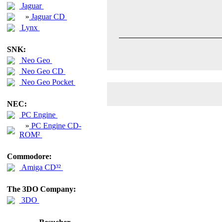
Jaguar
»
Jaguar CD
Lynx
SNK:
Neo Geo
Neo Geo CD
Neo Geo Pocket
NEC:
PC Engine
»
PC Engine CD-
ROM²
Commodore:
Amiga CD³²
The 3DO Company:
3DO