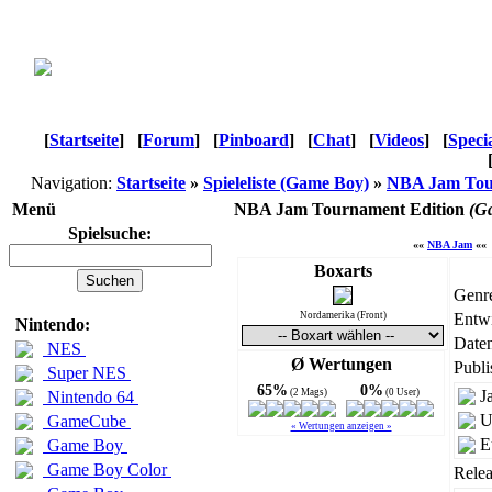
[
Startseite
]
[
Forum
]
[
Pinboard
]
[
Chat
]
[
Videos
]
[
Speci
Navigation:
Startseite
»
Spieleliste (Game Boy)
»
NBA Jam Tou
Menü
NBA Jam Tournament Edition
(G
Spielsuche:
««
NBA Jam
««
Boxarts
Genr
Nordamerika (Front)
Entwi
Nintendo:
Daten
NES
Ø Wertungen
Publi
Super NES
65%
0%
(2 Mags)
(0 User)
J
Nintendo 64
U
GameCube
« Wertungen anzeigen »
E
Game Boy
Game Boy Color
Relea