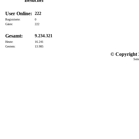
Besucher
User Online:
222
Registrierte:
0
Gäste:
222
Gesamt:
9.234.321
Heute:
16.241
Gestern:
13.985
© Copyright 2
Seit