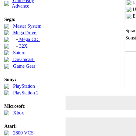
Game Boy
J
Advance
U
E
Sega:
Master System
Sprac
Mega Drive
Sonst
»
Mega-CD
»
32X
Saturn
Dreamcast
Game Gear
Sony:
PlayStation
PlayStation 2
Microsoft:
Xbox
Atari:
2600 VCS