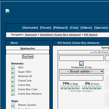
[
Startseite
]
[
Forum
]
[
Pinboard
]
[
Chat
]
[
Videos
]
[
Specials
Navigation:
Startseite
»
Spieleliste (Game Boy Advance)
»
Kill Switch
Menü
Kill Switch
(Game Boy Advance)
Spring
Spielsuche:
««
It's Mr Pants
Boxarts
Nintendo:
NES
Nordamerika (Front)
Super NES
Nintendo 64
Ø Wertungen
GameCube
74%
0%
(1 Mag)
(0 User)
Game Boy
Game Boy Color
« Wertungen anzeigen »
Game Boy Advance
Sega:
Master System