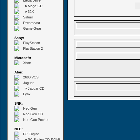
Mega Drive
»
Mega-CD
»
32X
Saturn
Dreamcast
Game Gear
Sony:
PlayStation
PlayStation 2
Microsoft:
Xbox
Atari:
2600 VCS
Jaguar
»
Jaguar CD
Lynx
SNK:
Neo Geo
Neo Geo CD
Neo Geo Pocket
NEC:
PC Engine
»
PC Engine CD-ROM²