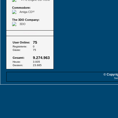
Commodore:
Amiga CD³²
The 3DO Company:
3DO
Besucher
75
User Online:
Registrierte:
0
Gäste:
75
9.274.963
Gesamt:
Heute:
3.935
Gestern:
23.685
© Copyrig
Sei