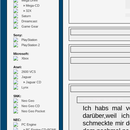
Mega Drive
»
Mega-CD
»
32X
Saturn
Dreamcast
Game Gear
Sony:
PlayStation
PlayStation 2
Microsoft:
Xbox
Atari:
2600 VCS
Jaguar
»
Jaguar CD
Lynx
SNK:
NJW
Name:
Beiträge: 944
Neo Geo
Neo Geo CD
Ich habs mal v
Neo Geo Pocket
darüber,weil ic
NEC:
schmeckte mir de
PC Engine
»
PC Engine CD-ROM²