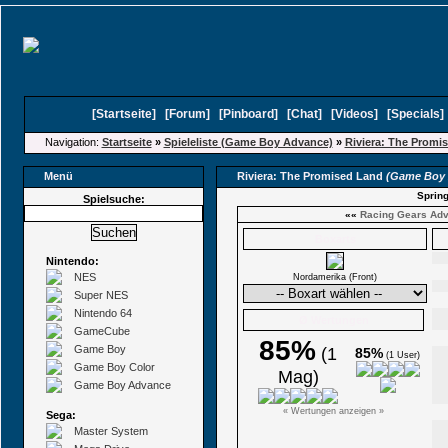
[
Startseite
]
[
Forum
]
[
Pinboard
]
[
Chat
]
[
Videos
]
[
Specials
Navigation:
Startseite
»
Spieleliste (Game Boy Advance)
»
Riviera: The Promi
Menü
Riviera: The Promised Land
(Game Boy
Spring
Spielsuche:
««
Racing Gears Ad
Boxarts
Nintendo:
NES
Nordamerika (Front)
Super NES
Nintendo 64
Ø Wertungen
GameCube
85%
Game Boy
(1
85%
(1 User)
Game Boy Color
Mag)
Game Boy Advance
« Wertungen anzeigen »
Sega:
Master System