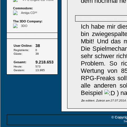
dem nochmal ne
Commodore:
Amiga CD³²
Black Diamond
Name:
Beiträ
The 3DO Company:
Ich habe mir die
3DO
bin zwiegespalt
Besucher
Mbit! Und das m
38
User Online:
Die Spielmecha
Registrierte:
0
Gäste:
38
sehr schwer richt
9.218.653
Problem. So ri
Gesamt:
Heute:
573
Wertung von 85%
Gestern:
13.985
RPG-Freaks soll
alle anderen so
Beispiel
) na
2x
editiert. Zuletzt am 27.07.201
© Copyrig
Se