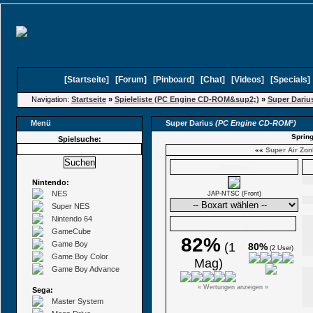
[
Startseite
]
[
Forum
]
[
Pinboard
]
[
Chat
]
[
Videos
]
[
Specials
Navigation:
Startseite
»
Spieleliste (PC Engine CD-ROM&sup2;)
»
Super Dariu
Menü
Super Darius
(PC Engine CD-ROM²)
Spring
Spielsuche:
««
Super Air Zon
Boxarts
Nintendo:
NES
JAP-NTSC (Front)
Super NES
Nintendo 64
Ø Wertungen
GameCube
82%
Game Boy
(1
80%
(2 User)
Game Boy Color
Mag)
Game Boy Advance
« Wertungen anzeigen »
Sega:
Master System