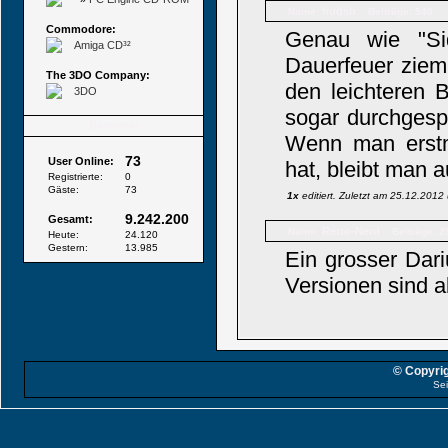
hudsh
Name:
Beiträge: 540
Commodore:
Genau wie "Si
Amiga CD³²
Dauerfeuer ziem
The 3DO Company:
den leichteren B
3DO
sogar durchgesp
Besucher
Wenn man erstm
73
User Online:
hat, bleibt man a
Registrierte:
0
Gäste:
73
1x
editiert. Zuletzt am 25.12.201
9.242.200
Gesamt:
Retro-Nerd
Name:
Beiträge: 2
Heute:
24.120
Gestern:
13.985
Ein grosser Dar
Versionen sind a
© Copyrig
Sei