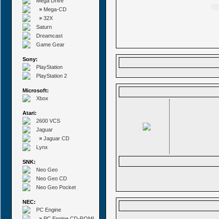
Mega Drive
»
Mega-CD
»
32X
Saturn
Dreamcast
Game Gear
Sony:
PlayStation
PlayStation 2
Microsoft:
Xbox
Atari:
2600 VCS
Jaguar
»
Jaguar CD
Lynx
SNK:
Neo Geo
Neo Geo CD
Neo Geo Pocket
NEC:
PC Engine
»
PC Engine CD-ROM²