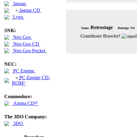
Jaguar
»
Jaguar CD
Lynx
Retrostage
Name:
Beiträge: 762
SNK:
Grandioser Brawler!
Neo Geo
Neo Geo CD
Neo Geo Pocket
NEC:
PC Engine
»
PC Engine CD-
ROM²
Commodore:
Amiga CD³²
The 3DO Company:
3DO