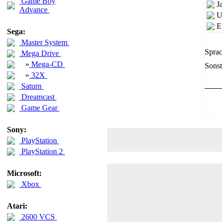
Game Boy
J
Advance
U
E
Sega:
Master System
Sprac
Mega Drive
»
Mega-CD
Sonst
»
32X
Saturn
Dreamcast
Game Gear
Sony:
PlayStation
PlayStation 2
Microsoft:
Xbox
Atari:
2600 VCS