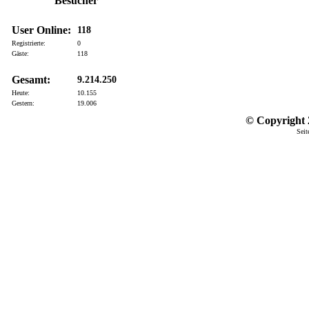
Besucher
User Online:
118
Registrierte:
0
Gäste:
118
Gesamt:
9.214.250
Heute:
10.155
Gestern:
19.006
© Copyright 2
Seit