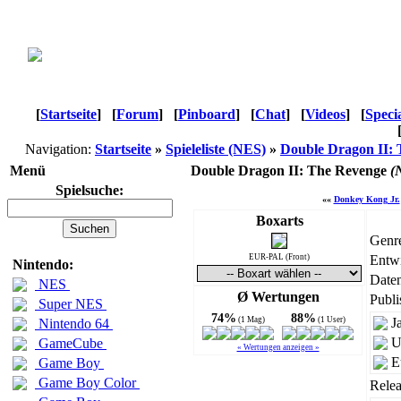
[
Startseite
]
[
Forum
]
[
Pinboard
]
[
Chat
]
[
Videos
]
[
Speci
Navigation:
Startseite
»
Spieleliste (NES)
»
Double Dragon II:
Menü
Double Dragon II: The Revenge
(
Spielsuche:
««
Donkey Kong Jr.
Boxarts
Genr
EUR-PAL (Front)
Entwi
Nintendo:
Daten
NES
Ø Wertungen
Publi
Super NES
74%
88%
(1 Mag)
(1 User)
J
Nintendo 64
U
GameCube
« Wertungen anzeigen »
E
Game Boy
Game Boy Color
Relea