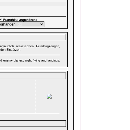
9"
-Franchise angehören:
glaublich realistischen Feindflugzeugen,
nden Einsätzen.
ized enemy planes, night flying and landings.