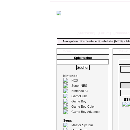
[
Startseite
]
[
Forum
]
[
Pinboard
Navigation:
Startseite
»
Spieleliste (NES)
»
Mi
Menü
MiG-29 
Spielsuche:
Nintendo:
NES
Super NES
Nintendo 64
GameCube
61
Game Boy
Game Boy Color
Game Boy Advance
Sega:
Master System