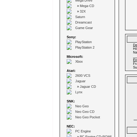
Mega Drive
»
Mega-CD
»
32X
Saturn
Dreamcast
Game Gear
Sony:
PlayStation
De
PlayStation 2
Hö
Na
Microsoft:
En
Xbox
Fr
Su
Atari:
2600 VCS
Jaguar
»
Jaguar CD
Lynx
SNK:
Neo Geo
Neo Geo CD
Neo Geo Pocket
NEC:
PC Engine
»
PC Engine CD-ROM²