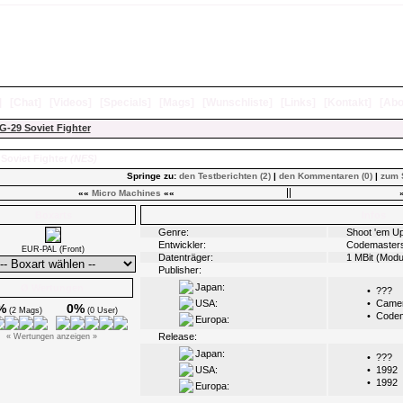
]
[
Chat
]
[
Videos
]
[
Specials
]
[
Mags
]
[
Wunschliste
]
[
Links
]
[
Kontakt
]
[
Abo
G-29 Soviet Fighter
Soviet Fighter
(NES)
Springe zu:
den Testberichten (2)
|
den Kommentaren (0)
|
zum 
««
Micro Machines
««
Boxarts
Infos
Genre:
Shoot 'em U
Entwickler:
Codemaster
EUR-PAL (Front)
Datenträger:
1 MBit (Modu
Publisher:
Japan:
Ø Wertungen
•
???
USA:
•
Camer
%
0%
(2 Mags)
(0 User)
•
Codem
Europa:
Release:
« Wertungen anzeigen »
Japan:
•
???
USA:
•
1992
•
1992
Europa: