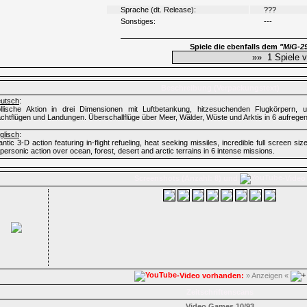
Sprache (dt. Release):
???
Sonstiges:
---
Spiele die ebenfalls dem
"MiG-2
Beschreibung (Verpackungstext)
utsch
:
llische Aktion in drei Dimensionen mit Luftbetankung, hitzesuchenden Flugkörpern, un
chtflügen und Landungen. Überschallflüge über Meer, Wälder, Wüste und Arktis in 6 aufrege
glisch
:
antic 3-D action featuring in-flight refueling, heat seeking missiles, incredible full screen s
personic action over ocean, forest, desert and arctic terrains in 6 intense missions.
Screenshots (Anzahl: 8) und
-Video
-Video vorhanden:
» Anzeigen «
Zeitschriftenscans
Video Games 10/93