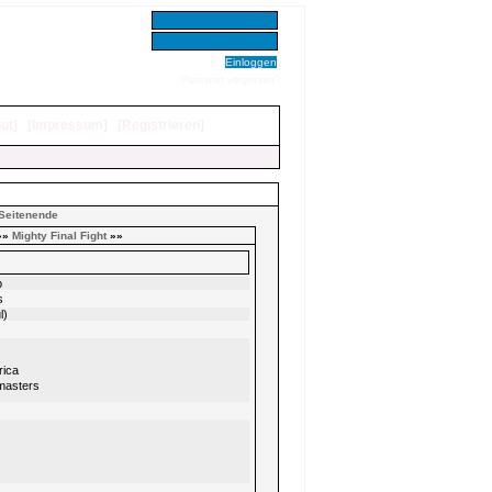
Benutzer:
Passwort:
Passwort vergessen?
ut
]
[
Impressum
]
[
Registrieren
]
Seitenende
»»
Mighty Final Fight
»»
p
s
l)
ica
asters