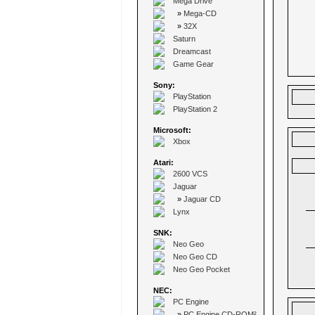
Mega Drive
»
Mega-CD
»
32X
Saturn
Dreamcast
Game Gear
Sony:
PlayStation
PlayStation 2
Microsoft:
Xbox
Atari:
2600 VCS
Jaguar
»
Jaguar CD
Lynx
SNK:
Neo Geo
Neo Geo CD
Neo Geo Pocket
NEC:
PC Engine
»
PC Engine CD-ROM²