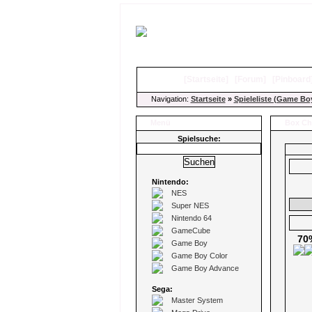
[
Startseite
]
[
Forum
]
[
Pinboard
Navigation:
Startseite
»
Spieleliste (Game Bo
Menü
Box C
Spielsuche:
Nintendo:
NES
Super NES
Nintendo 64
GameCube
70
Game Boy
Game Boy Color
Game Boy Advance
Sega:
Master System