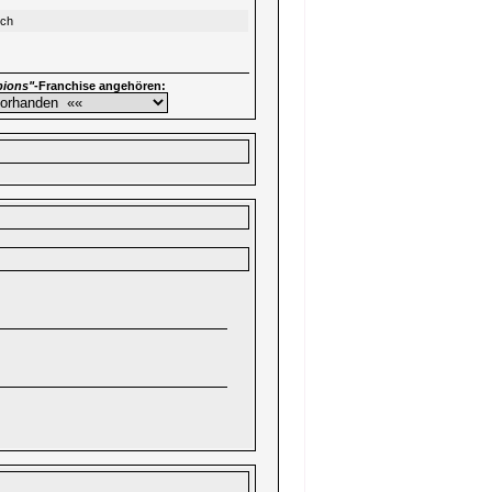
sch
ions"
-Franchise angehören: