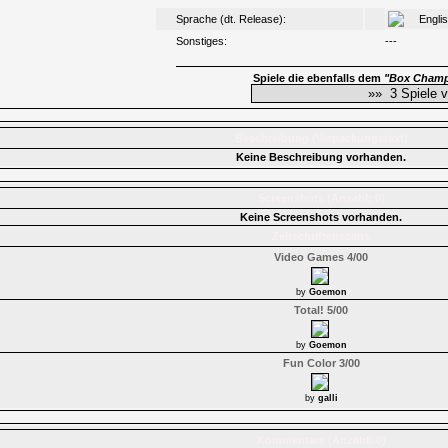
Sprache (dt. Release):
Engli
Sonstiges:
---
Spiele die ebenfalls dem
"Box Champ
Beschreibung (Verpackungstext)
Keine Beschreibung vorhanden.
Screenshots (Anzahl: 0)
Keine Screenshots vorhanden.
Zeitschriftenscans
Video Games 4/00
by
Goemon
Total! 5/00
by
Goemon
Fun Color 3/00
by
galli
Kommentare (Anzahl: 0)