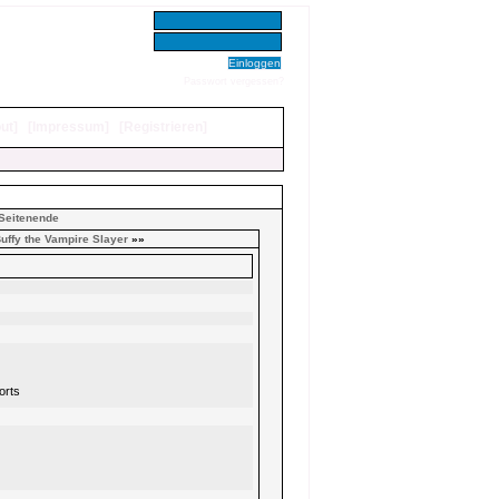
Benutzer:
Passwort:
Passwort vergessen?
ut
]
[
Impressum
]
[
Registrieren
]
Seitenende
uffy the Vampire Slayer
»»
orts