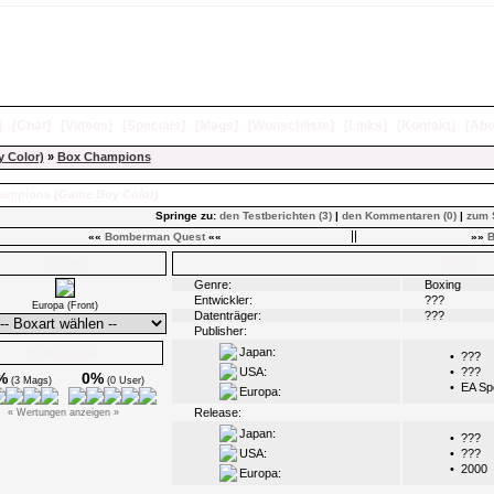
]
[
Chat
]
[
Videos
]
[
Specials
]
[
Mags
]
[
Wunschliste
]
[
Links
]
[
Kontakt
]
[
Abo
y Color)
»
Box Champions
hampions
(Game Boy Color)
Springe zu:
den Testberichten (3)
|
den Kommentaren (0)
|
zum 
««
Bomberman Quest
««
»»
B
Boxarts
Infos
Genre:
Boxing
Entwickler:
???
Europa (Front)
Datenträger:
???
Publisher:
Japan:
Ø Wertungen
•
???
USA:
•
???
%
0%
(3 Mags)
(0 User)
•
EA Sp
Europa:
Release:
« Wertungen anzeigen »
Japan:
•
???
USA:
•
???
•
2000
Europa: