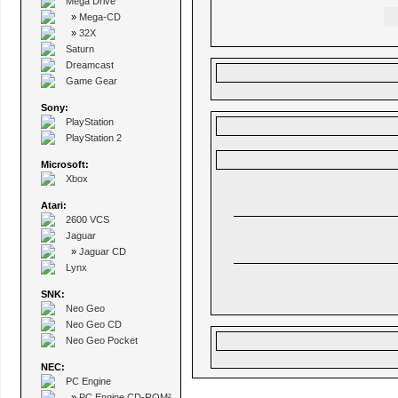
Mega Drive
»
Mega-CD
»
32X
Saturn
Dreamcast
Game Gear
Sony:
PlayStation
PlayStation 2
Microsoft:
Xbox
Atari:
2600 VCS
Jaguar
»
Jaguar CD
Lynx
SNK:
Neo Geo
Neo Geo CD
Neo Geo Pocket
NEC:
PC Engine
»
PC Engine CD-ROM²