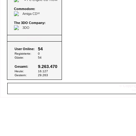
Commodore:
Amiga CD³²
The 3DO Company:
3DO
Besucher
54
User Online:
Registrierte:
0
Gäste:
54
9.263.470
Gesamt:
Heute:
16.127
Gestern:
29.263
© Copyrig
Sei