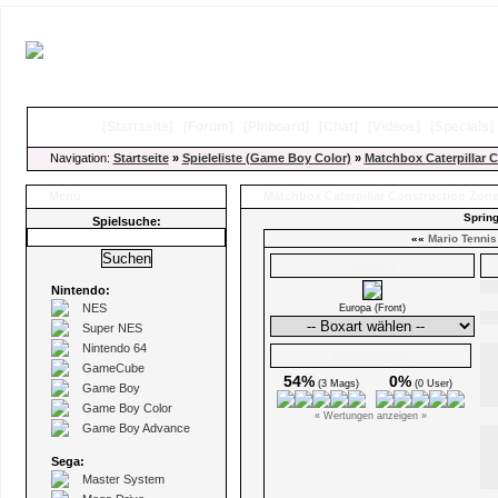
[
Startseite
]
[
Forum
]
[
Pinboard
]
[
Chat
]
[
Videos
]
[
Specials
Navigation:
Startseite
»
Spieleliste (Game Boy Color)
»
Matchbox Caterpillar 
Menü
Matchbox Caterpillar Construction Zon
Spring
Spielsuche:
««
Mario Tennis
Boxarts
Nintendo:
NES
Europa (Front)
Super NES
Nintendo 64
Ø Wertungen
GameCube
54%
0%
(3 Mags)
(0 User)
Game Boy
Game Boy Color
« Wertungen anzeigen »
Game Boy Advance
Sega:
Master System