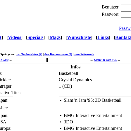
Benutzer:
Passwort:
Passw
t
]
[
Videos
]
[
Specials
]
[
Mags
]
[
Wunschliste
]
[
Links
]
[
Kontak
Springe zu:
den Testberichten (2)
|
den Kommentaren (0)
|
zum Seitenende
e Gate
««
»»
Slam \'n Jam \'95
»»
Infos
e:
Basketball
ckler:
Crystal Dynamics
träger:
1 (CD)
native Titel:
apan:
•
Slam 'n Jam '95: 3D Basketball
sher:
apan:
•
BMG Interactive Entertainment
SA:
•
3DO
uropa:
•
BMG Interactive Entertainment