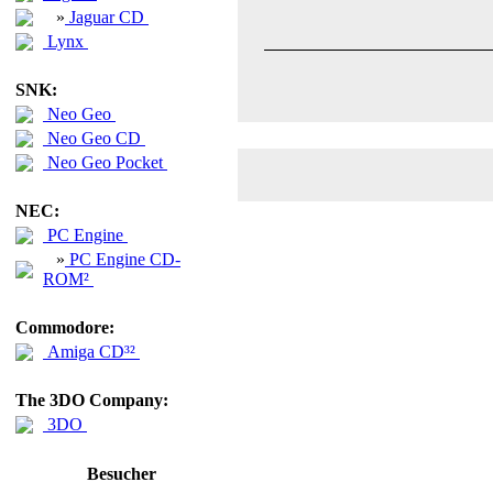
»
Jaguar CD
Lynx
SNK:
Neo Geo
Neo Geo CD
Neo Geo Pocket
NEC:
PC Engine
»
PC Engine CD-
ROM²
Commodore:
Amiga CD³²
The 3DO Company:
3DO
Besucher