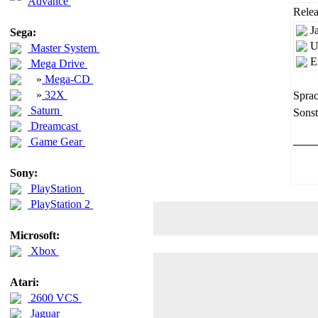
Advance
Relea
J
Sega:
U
Master System
E
Mega Drive
»
Mega-CD
»
32X
Sprac
Saturn
Sonst
Dreamcast
Game Gear
Sony:
PlayStation
PlayStation 2
Microsoft:
Xbox
Atari:
2600 VCS
Jaguar