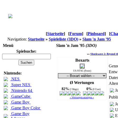
[
Startseite
]
[
Forum
]
[
Pinboard
]
[
Cha
Navigation:
Startseite
»
Spieleliste (3DO)
»
Slam 'n Jam '95
Menü
Slam 'n Jam '95
(3DO)
Spielsuche:
««
Shockwave 2: Beyond th
Boxarts
Genr
US-NTSC (Front)
Entwi
Nintendo:
Daten
NES
Ø Wertungen
Alter
Super NES
82%
0%
(2 Mags)
(0 User)
J
Nintendo 64
GameCube
Publi
« Wertungen anzeigen »
Game Boy
J
Game Boy Color
U
Game Boy
E