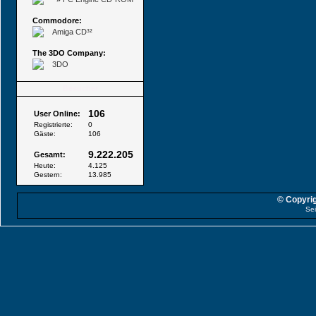
Commodore:
Amiga CD³²
The 3DO Company:
3DO
Besucher
106
User Online:
Registrierte:
0
Gäste:
106
9.222.205
Gesamt:
Heute:
4.125
Gestern:
13.985
© Copyrig
Sei