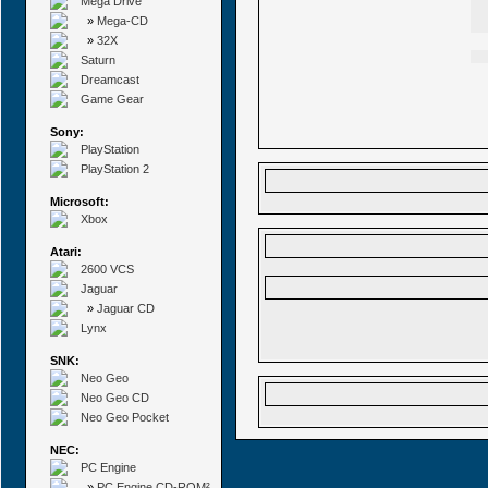
Mega Drive
»
Mega-CD
»
32X
Saturn
Dreamcast
Game Gear
Sony:
PlayStation
PlayStation 2
Microsoft:
Xbox
Atari:
2600 VCS
Jaguar
»
Jaguar CD
Lynx
SNK:
Neo Geo
Neo Geo CD
Neo Geo Pocket
NEC:
PC Engine
»
PC Engine CD-ROM²