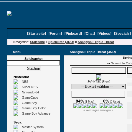
[
Startseite
]
[
Forum
]
[
Pinboard
]
[
Chat
]
[
Videos
]
[
Specials
Navigation:
Startseite
»
Spieleliste (3DO)
»
Shanghai: Triple Threat
Menü
Shanghai: Triple Threat
(3DO)
Spring
Spielsuche:
««
Scramble Cob
Boxarts
Nintendo:
NES
JAP-NTSC (Front)
Super NES
Nintendo 64
Ø Wertungen
GameCube
84%
0%
(1 Mag)
(0 User)
Game Boy
Game Boy Color
« Wertungen anzeigen »
Game Boy Advance
Sega:
Master System