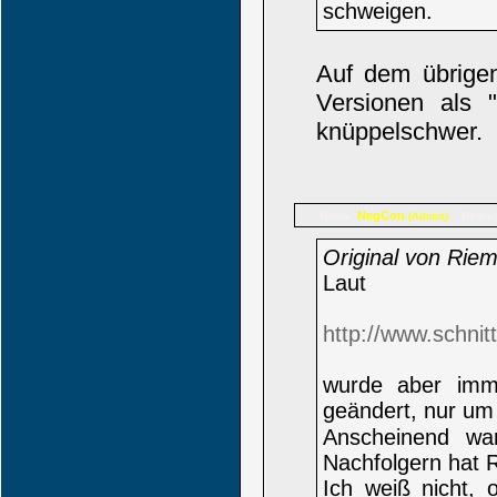
schweigen.
Auf dem übrigen
Versionen als "
knüppelschwer.
NegCon
Name:
Beiträ
(Admin)
Original von Rie
Laut
http://www.schni
wurde aber imm
geändert, nur um
Anscheinend wa
Nachfolgern hat R
Ich weiß nicht,