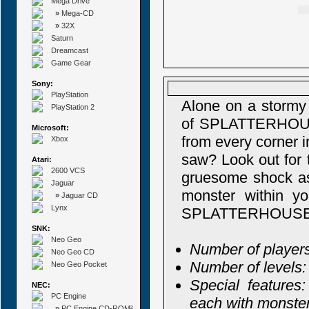
Mega Drive
»
Mega-CD
»
32X
Saturn
Dreamcast
Game Gear
Sony:
PlayStation
Alone on a stormy n
PlayStation 2
of SPLATTERHOUS
Microsoft:
from every corner i
Xbox
saw? Look out for t
Atari:
2600 VCS
gruesome shock ass
Jaguar
monster within yo
»
Jaguar CD
Lynx
SPLATTERHOUSE
SNK:
Neo Geo
Number of players
Neo Geo CD
Number of levels:
Neo Geo Pocket
Special features:
NEC:
PC Engine
each with monstero
»
PC Engine CD-ROM²