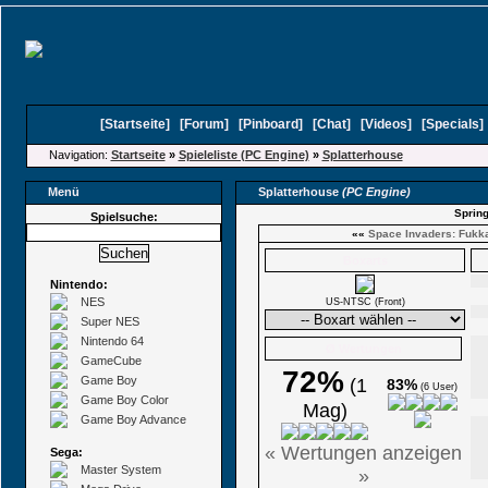
[
Startseite
]
[
Forum
]
[
Pinboard
]
[
Chat
]
[
Videos
]
[
Specials
Navigation:
Startseite
»
Spieleliste (PC Engine)
»
Splatterhouse
Menü
Splatterhouse
(PC Engine)
Spring
Spielsuche:
««
Space Invaders: Fukka
Boxarts
Nintendo:
NES
US-NTSC (Front)
Super NES
Nintendo 64
Ø Wertungen
GameCube
72%
Game Boy
(1
83%
(6 User)
Game Boy Color
Mag)
Game Boy Advance
« Wertungen anzeigen
Sega:
Master System
»