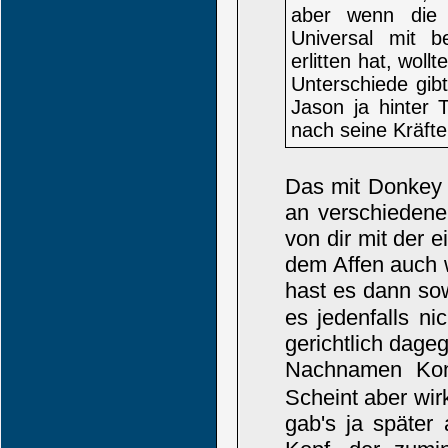
aber wenn die W
Universal mit b
erlitten hat, wollt
Unterschiede gib
Jason ja hinter
nach seine Kräfte
Das mit Donkey 
an verschiedene
von dir mit der 
dem Affen auch 
hast es dann so
es jedenfalls n
gerichtlich dage
Nachnamen Kon
Scheint aber wi
gab's ja späte