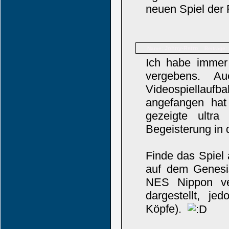
neuen Spiel der 
Johny-Retro
Name:
Beiträge:
Ich habe immer
vergebens. A
Videospiellauf
angefangen hat
gezeigte ultr
Begeisterung in 
Finde das Spiel 
auf dem Genesi
NES Nippon ver
dargestellt, je
Köpfe).