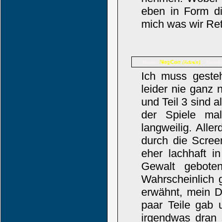
eben in Form di
mich was wir Retr
NegCon
Name:
Beiträ
(Admin)
Ich muss gesteh
leider nie ganz 
und Teil 3 sind 
der Spiele ma
langweilig. Alle
durch die Scree
eher lachhaft i
Gewalt gebote
Wahrscheinlich 
erwähnt, mein Di
paar Teile gab 
irgendwas dran 