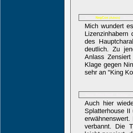
NegCon
Name:
Beiträ
(Admin)
Mich wundert es
Lizenzinhabern 
des Hauptchara
deutlich. Zu je
Anlass Zensier
Klage gegen Nin
sehr an "King Ko
Retro-Nerd
Name:
Beiträge: 2
Auch hier wied
Splatterhouse II
erwähnenswert. 
verbannt. Die 