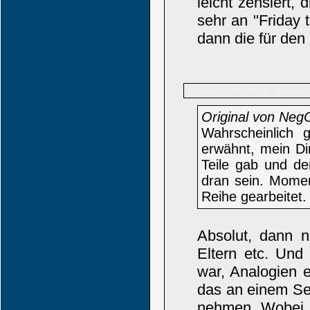
leicht zensiert, 
sehr an "Friday 
dann die für de
Johny-Retro
Name:
Beiträge:
Original von Neg
Wahrscheinlich 
erwähnt, mein Din
Teile gab und de
dran sein. Momen
Reihe gearbeitet. 
Absolut, dann n
Eltern etc. Und
war, Analogien e
das an einem Seq
nehmen. Wobei m