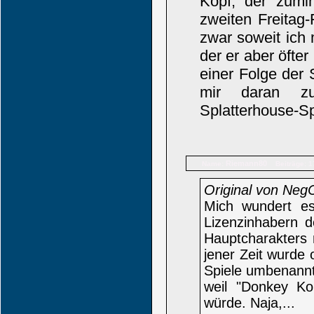
Kopf, der zumi
zweiten Freitag-
zwar soweit ich 
der er aber öfter
einer Folge der
mir daran zu
Splatterhouse-S
Riemann80
Name:
Beiträge: 1
Original von Neg
Mich wundert e
Lizenzinhabern d
Hauptcharakters 
jener Zeit wurde
Spiele umbenannt
weil "Donkey Ko
würde. Naja,...