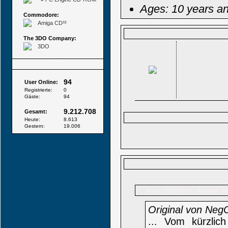
Ages: 10 years an
Commodore:
Amiga CD³²
The 3DO Company:
3DO
Besucher
94
User Online:
Registrierte:
0
Gäste:
94
9.212.708
Gesamt:
Heute:
8.613
Gestern:
19.006
PatrickF27
Name:
Beiträge: 1
Original von Neg
... Vom kürzlic