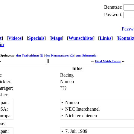
Benutzer:
Passwort:
Passw
t
]
[
Videos
]
[
Specials
]
[
Mags
]
[
Wunschliste
]
[
Links
]
[
Kontak
in
Springe zu:
den Testberichten (2)
|
den Kommentaren (2)
|
zum Seitenende
«
»»
Final Match Tennis
»»
Infos
e:
Racing
ckler:
Namco
träger:
???
sher:
apan:
•
Namco
SA:
•
NEC Interchannel
uropa:
•
Nicht erschienen
se:
apan:
•
7. Juli 1989