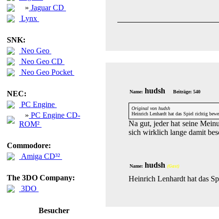
»
Jaguar CD
Lynx
SNK:
Neo Geo
Neo Geo CD
Neo Geo Pocket
hudsh
Name:
Beiträge: 540
NEC:
PC Engine
Original von hudsh
»
PC Engine CD-
Heinrich Lenhardt hat das Spiel richtig bew
Na gut, jeder hat seine Mein
ROM²
sich wirklich lange damit bes
Commodore:
Amiga CD³²
hudsh
Name:
(Gast)
The 3DO Company:
Heinrich Lenhardt hat das Sp
3DO
Besucher