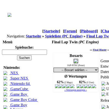
[
Startseite
]
[
Forum
]
[
Pinboard
]
[
Cha
Navigation:
Startseite
»
Spieleliste (PC Engine)
»
Final Lap Tw
Menü
Final Lap Twin
(PC Engine)
Spielsuche:
««
Final Blaster
«
Boxarts
Genr
JAP-NTSC (Front)
Entwi
Nintendo:
Daten
NES
Ø Wertungen
Publi
Super NES
62%
82%
(2 Mags)
(1 User)
J
Nintendo 64
U
GameCube
« Wertungen anzeigen »
E
Game Boy
Game Boy Color
Relea
Game Boy
J