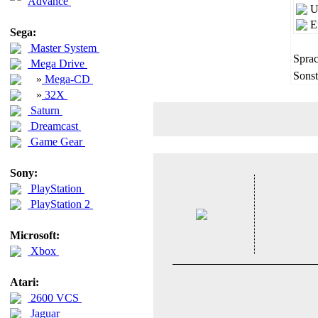
Advance
U
E
Sega:
Master System
Sprac
Mega Drive
Sonst
»
Mega-CD
»
32X
Saturn
Dreamcast
Game Gear
Sony:
PlayStation
PlayStation 2
Microsoft:
Xbox
Atari:
2600 VCS
Jaguar