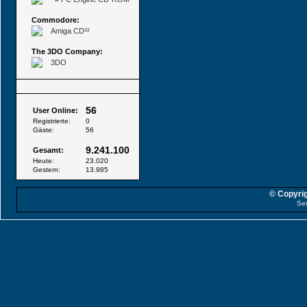
Commodore:
Amiga CD³²
The 3DO Company:
3DO
Besucher
56
User Online:
Registrierte:
0
Gäste:
56
9.241.100
Gesamt:
Heute:
23.020
Gestern:
13.985
© Copyrig
Sei