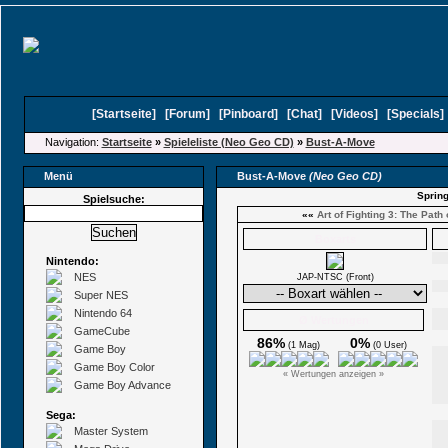
[
Startseite
]
[
Forum
]
[
Pinboard
]
[
Chat
]
[
Videos
]
[
Specials
Navigation:
Startseite
»
Spieleliste (Neo Geo CD)
»
Bust-A-Move
Menü
Bust-A-Move
(Neo Geo CD)
Spring
Spielsuche:
««
Art of Fighting 3: The Path
Boxarts
Nintendo:
NES
JAP-NTSC (Front)
Super NES
Nintendo 64
Ø Wertungen
GameCube
86%
0%
(1 Mag)
(0 User)
Game Boy
Game Boy Color
« Wertungen anzeigen »
Game Boy Advance
Sega:
Master System