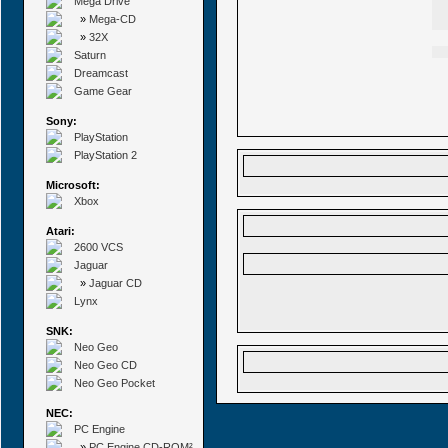
Mega Drive
»
Mega-CD
»
32X
Saturn
Dreamcast
Game Gear
Sony:
PlayStation
PlayStation 2
Microsoft:
Xbox
Atari:
2600 VCS
Jaguar
»
Jaguar CD
Lynx
SNK:
Neo Geo
Neo Geo CD
Neo Geo Pocket
NEC:
PC Engine
»
PC Engine CD-ROM²