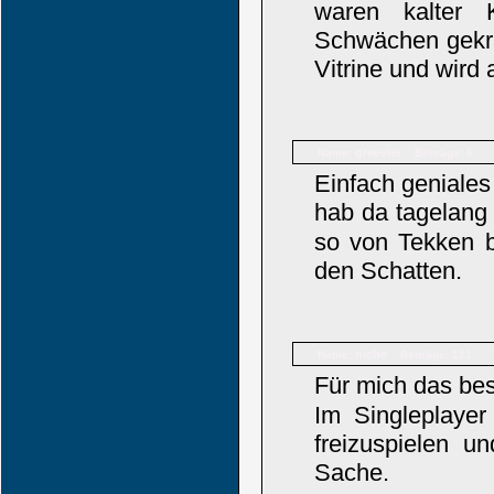
waren kalter 
Schwächen gekrän
Vitrine und wird
greevier
Name:
Beiträge: 6
Einfach geniales
hab da tagelang
so von Tekken be
den Schatten.
niche
Name:
Beiträge: 121
Für mich das be
Im Singleplaye
freizuspielen u
Sache.