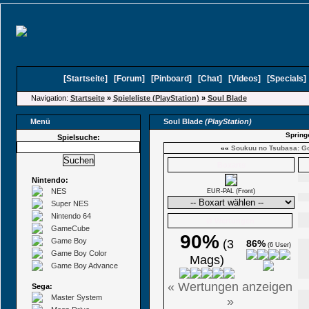
[
Startseite
]
[
Forum
]
[
Pinboard
]
[
Chat
]
[
Videos
]
[
Specials
Navigation:
Startseite
»
Spieleliste (PlayStation)
»
Soul Blade
Menü
Soul Blade
(PlayStation)
Spring
Spielsuche:
««
Soukuu no Tsubasa: G
Boxarts
Nintendo:
NES
EUR-PAL (Front)
Super NES
Nintendo 64
Ø Wertungen
GameCube
90%
Game Boy
(3
86%
(6 User)
Game Boy Color
Mags)
Game Boy Advance
« Wertungen anzeigen
Sega:
Master System
»