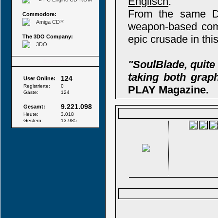
Englisch
:
From the same Do
Commodore:
Amiga CD³²
weapon-based com
epic crusade in thi
The 3DO Company:
3DO
Besucher
"SoulBlade, quite 
taking both grap
124
User Online:
Registrierte:
0
PLAY Magazine.
Gäste:
124
9.221.098
Gesamt:
Heute:
3.018
Gestern:
13.985