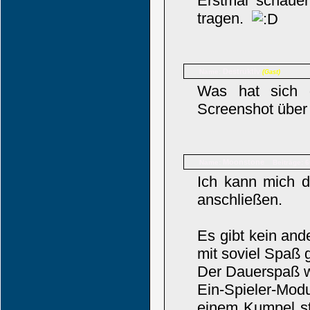
Erstmal schaue
tragen.
Destruktiv
Name:
(Gast)
Was hat sich 
Screenshot übe
Moonstone
Name:
Beiträge: 
Ich kann mich 
anschließen.
Es gibt kein and
mit soviel Spaß 
Der Dauerspaß wa
Ein-Spieler-Mo
einem Kumpel st