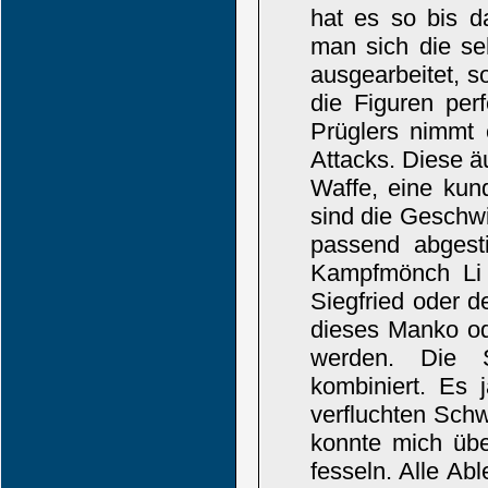
hat es so bis d
man sich die seh
ausgearbeitet, 
die Figuren per
Prüglers nimmt 
Attacks. Diese ä
Waffe, eine kun
sind die Geschwi
passend abgesti
Kampfmönch Li L
Siegfried oder d
dieses Manko ode
werden. Die St
kombiniert. Es 
verfluchten Sch
konnte mich übe
fesseln. Alle Ab