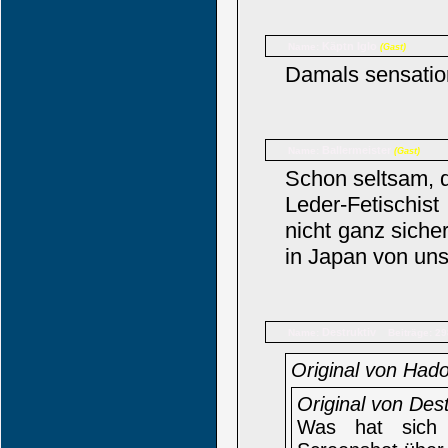
Käptn Iglo
Name:
(Gast)
Damals sensation
Ballermeister
Name:
(Gast)
Schon seltsam, 
Leder-Fetischis
nicht ganz siche
in Japan von uns
Destruktiv
Name:
Beiträge: 29
Original von Had
Original von Dest
Was hat sich 