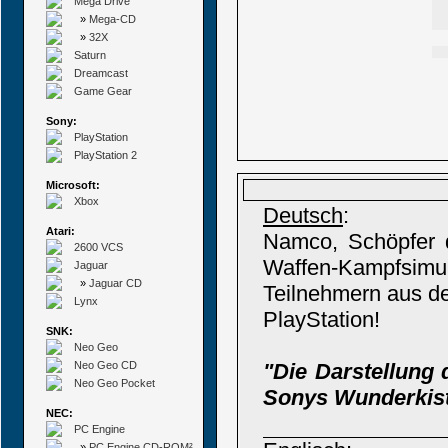
Mega Drive
»
Mega-CD
»
32X
Saturn
Dreamcast
Game Gear
Sony:
PlayStation
PlayStation 2
Microsoft:
Xbox
Deutsch
:
Atari:
Namco, Schöpfer de
2600 VCS
Waffen-Kampfsimu
Jaguar
»
Jaguar CD
Teilnehmern aus der
Lynx
PlayStation!
SNK:
Neo Geo
Neo Geo CD
"Die Darstellung 
Neo Geo Pocket
Sonys Wunderkis
NEC:
PC Engine
»
PC Engine CD-ROM²