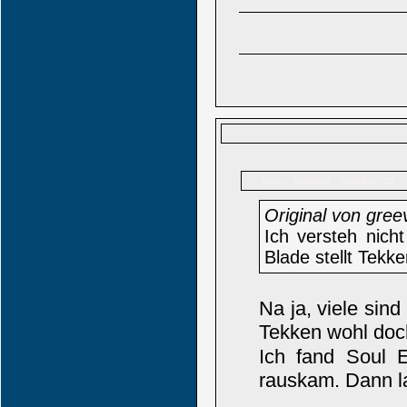
Gladius
Name:
Beiträge: 35
Original von gree
Ich versteh nich
Blade stellt Tekk
Na ja, viele sin
Tekken wohl doch
Ich fand Soul 
rauskam. Dann la