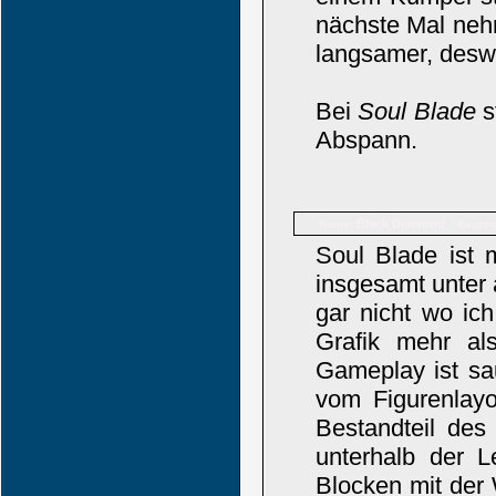
nächste Mal nehm
langsamer, des
Bei
Soul Blade
s
Abspann.
Black Diamond
Name:
Beiträ
Soul Blade ist 
insgesamt unter 
gar nicht wo ic
Grafik mehr al
Gameplay ist sa
vom Figurenlayo
Bestandteil des
unterhalb der L
Blocken mit der 