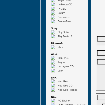
Mega Drive
»
Mega-CD
»
32X
Saturn
Dreamcast
Game Gear
Sony:
PlayStation
PlayStation 2
Microsoft:
Xbox
Atari:
2600 VCS
Jaguar
»
Jaguar CD
Lynx
SNK:
Neo Geo
Neo Geo CD
Neo Geo Pocket
NEC:
PC Engine
»
PC Engine CD-ROM²