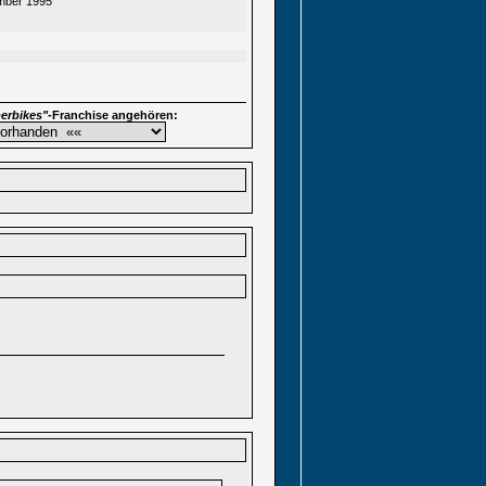
ber 1995
erbikes"
-Franchise angehören: