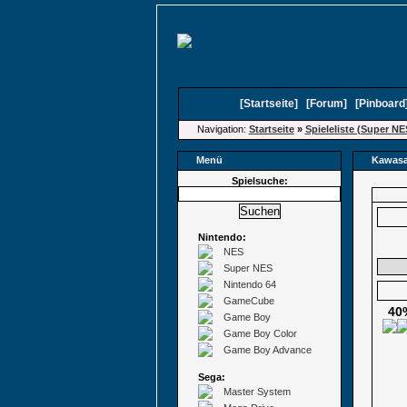
[
Startseite
]
[
Forum
]
[
Pinboard
Navigation:
Startseite
»
Spieleliste (Super NE
Menü
Kawasa
Spielsuche:
Nintendo:
NES
Super NES
Nintendo 64
GameCube
40
Game Boy
Game Boy Color
Game Boy Advance
Sega:
Master System