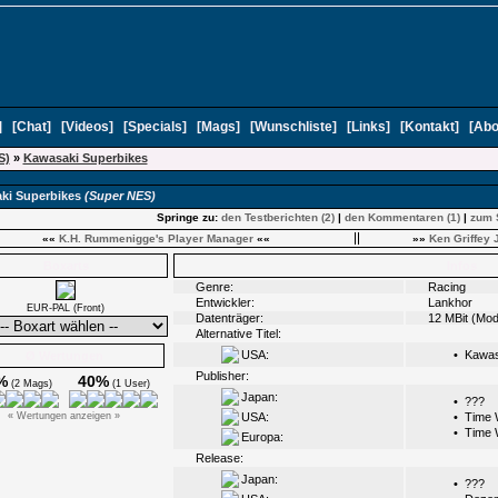
]
[
Chat
]
[
Videos
]
[
Specials
]
[
Mags
]
[
Wunschliste
]
[
Links
]
[
Kontakt
]
[
Abo
S)
»
Kawasaki Superbikes
ki Superbikes
(Super NES)
Springe zu:
den Testberichten (2)
|
den Kommentaren (1)
|
zum 
««
K.H. Rummenigge's Player Manager
««
»»
Ken Griffey 
Boxarts
Infos
Genre:
Racing
Entwickler:
Lankhor
EUR-PAL (Front)
Datenträger:
12 MBit (Mod
Alternative Titel:
USA:
•
Kawas
Ø Wertungen
Publisher:
%
40%
(2 Mags)
(1 User)
Japan:
•
???
« Wertungen anzeigen »
USA:
•
Time 
•
Time 
Europa:
Release:
Japan:
•
???