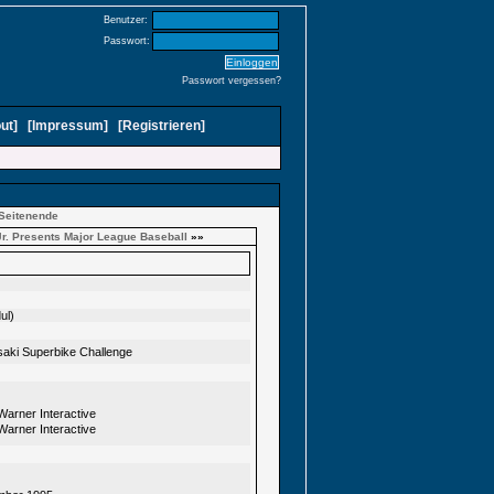
Benutzer:
Passwort:
Passwort vergessen?
ut
]
[
Impressum
]
[
Registrieren
]
Seitenende
Jr. Presents Major League Baseball
»»
ul)
aki Superbike Challenge
Warner Interactive
Warner Interactive