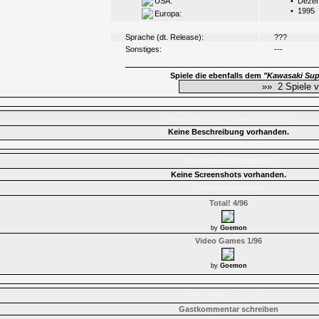
USA:
•
Dezem
•
1995
Europa:
Sprache (dt. Release):
???
Sonstiges:
---
Spiele die ebenfalls dem
"Kawasaki Sup
Beschreibung (Verpackungstext)
Keine Beschreibung vorhanden.
Screenshots (Anzahl: 0)
Keine Screenshots vorhanden.
Zeitschriftenscans
Total! 4/96
by
Goemon
Video Games 1/96
by
Goemon
Kommentare (Anzahl: 1)
Gastkommentar schreiben