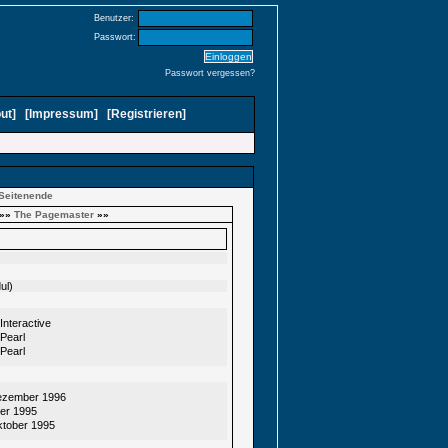
Benutzer:
Passwort:
Passwort vergessen?
ut
]
[
Impressum
]
[
Registrieren
]
Seitenende
»»
The Pagemaster
»»
ul)
 Interactive
Pearl
Pearl
ezember 1996
er 1995
ktober 1995