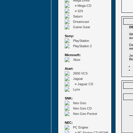
Mega Drive
»
Mega-CD
»
32X
Saturn
Dreamcast
Game Gear
D
We
Sony:
au
PlayStation
Da
PlayStation 2
we
Microsoft:
Je
Be
Xbox
Atari:
2600 VCS
Jaguar
»
Jaguar CD
Lynx
SNK:
Neo Geo
Neo Geo CD
Neo Geo Pocket
NEC:
PC Engine
»
PC Engine CD-ROM²