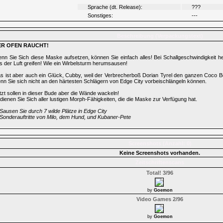
Sprache (dt. Release):
???
Sonstiges:
---
Beschreibung (Verpackungstext)
ER OFEN RAUCHT!
nn Sie Sich diese Maske aufsetzen, können Sie einfach alles! Bei Schallgeschwindigkeit 
s der Luft greifen! Wie ein Wirbelsturm herumsausen!
s ist aber auch ein Glück, Cubby, weil der Verbrecherboß Dorian Tyrel den ganzen Coco Bo
nn Sie sich nicht an den härtesten Schlägern von Edge City vorbeischlängeln können.
tzt sollen in dieser Bude aber die Wände wackeln!
dienen Sie Sich aller lustigen Morph-Fähigkeiten, die die Maske zur Verfügung hat.
Sausen Sie durch 7 wilde Plätze in Edge City
Sonderauftritte von Milo, dem Hund, und Kubaner-Pete
Screenshots (Anzahl: 0)
Keine Screenshots vorhanden.
Zeitschriftenscans
Total! 3/96
by
Goemon
Video Games 2/96
by
Goemon