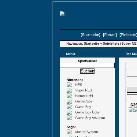
[
Startseite
]
[
Forum
]
[
Pinboard
Navigation:
Startseite
»
Spieleliste (Super NE
Menü
The M
Spielsuche:
Nintendo:
NES
Super NES
Nintendo 64
GameCube
63
Game Boy
Game Boy Color
Game Boy Advance
Sega:
Master System