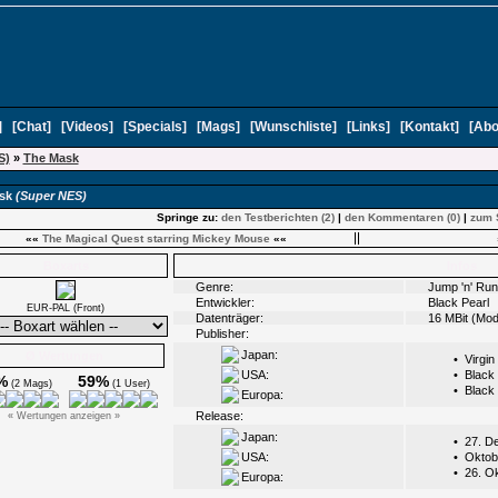
]
[
Chat
]
[
Videos
]
[
Specials
]
[
Mags
]
[
Wunschliste
]
[
Links
]
[
Kontakt
]
[
Abo
S)
»
The Mask
ask
(Super NES)
Springe zu:
den Testberichten (2)
|
den Kommentaren (0)
|
zum 
««
The Magical Quest starring Mickey Mouse
««
Boxarts
Infos
Genre:
Jump 'n' Run
Entwickler:
Black Pearl
EUR-PAL (Front)
Datenträger:
16 MBit (Mod
Publisher:
Japan:
Ø Wertungen
•
Virgin
USA:
•
Black 
%
59%
(2 Mags)
(1 User)
•
Black 
Europa:
Release:
« Wertungen anzeigen »
Japan:
•
27. D
USA:
•
Oktob
•
26. O
Europa: