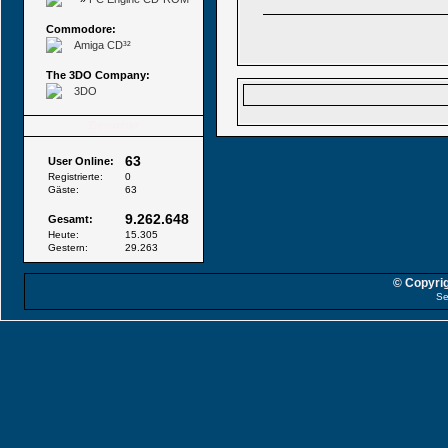
Commodore:
Amiga CD³²
The 3DO Company:
3DO
Besucher
63
User Online:
Registrierte:
0
Gäste:
63
9.262.648
Gesamt:
Heute:
15.305
Gestern:
29.263
© Copyrig
Se