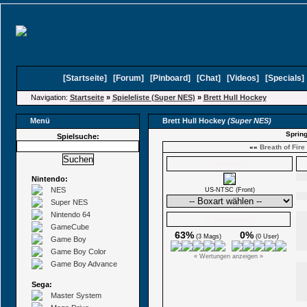
[
Startseite
]
[
Forum
]
[
Pinboard
]
[
Chat
]
[
Videos
]
[
Specials
Navigation:
Startseite
»
Spieleliste (Super NES)
»
Brett Hull Hockey
Menü
Brett Hull Hockey
(Super NES)
Spring
Spielsuche:
««
Breath of Fire 
Boxarts
Nintendo:
NES
US-NTSC (Front)
Super NES
Nintendo 64
Ø Wertungen
GameCube
63%
0%
(3 Mags)
(0 User)
Game Boy
Game Boy Color
« Wertungen anzeigen »
Game Boy Advance
Sega:
Master System