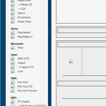
Mega Drive
»
Mega-CD
»
32X
Saturn
Dreamcast
Game Gear
Sony:
PlayStation
PlayStation 2
Microsoft:
Xbox
Atari:
2600 VCS
Jaguar
»
Jaguar CD
Lynx
SNK:
Neo Geo
Neo Geo CD
Neo Geo Pocket
NEC:
PC Engine
»
PC Engine CD-ROM²