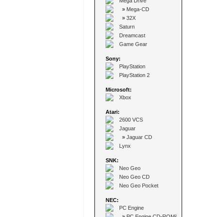
Mega Drive
»
Mega-CD
»
32X
Saturn
Dreamcast
Game Gear
Sony:
PlayStation
PlayStation 2
Microsoft:
Xbox
Atari:
2600 VCS
Jaguar
»
Jaguar CD
Lynx
SNK:
Neo Geo
Neo Geo CD
Neo Geo Pocket
NEC:
PC Engine
»
PC Engine CD-ROM²