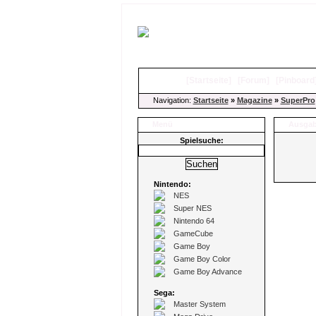
[
Startseite
]
[
Forum
]
[
Pinboard
Navigation:
Startseite
»
Magazine
»
SuperPro
Menü
Ausgab
Spielsuche:
Nintendo:
NES
Super NES
Nintendo 64
GameCube
Game Boy
Game Boy Color
Game Boy Advance
Sega:
Master System