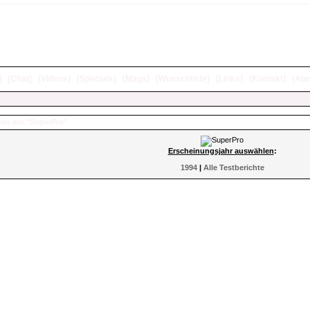
]
[
Chat
]
[
Videos
]
[
Specials
]
[
Mags
]
[
Wunschliste
]
[
Links
]
[
Kontakt
]
[
Abo
en der "SuperPro"
Erscheinungsjahr auswählen
:
1994
|
Alle Testberichte