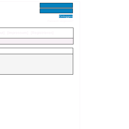
Benutzer:
Passwort:
Passwort vergessen?
ut
]
[
Impressum
]
[
Registrieren
]